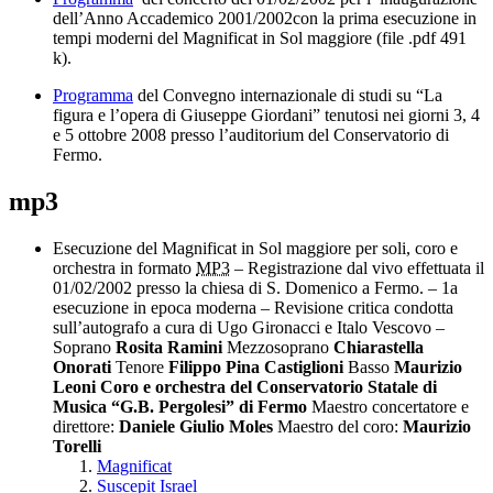
dell’Anno Accademico 2001/2002con la prima esecuzione in
tempi moderni del Magnificat in Sol maggiore (file .pdf 491
k).
Programma
del Convegno internazionale di studi su “La
figura e l’opera di Giuseppe Giordani” tenutosi nei giorni 3, 4
e 5 ottobre 2008 presso l’auditorium del Conservatorio di
Fermo.
mp3
Esecuzione del Magnificat in Sol maggiore per soli, coro e
orchestra in formato
MP3
– Registrazione dal vivo effettuata il
01/02/2002 presso la chiesa di S. Domenico a Fermo. – 1a
esecuzione in epoca moderna – Revisione critica condotta
sull’autografo a cura di Ugo Gironacci e Italo Vescovo –
Soprano
Rosita Ramini
Mezzosoprano
Chiarastella
Onorati
Tenore
Filippo Pina Castiglioni
Basso
Maurizio
Leoni
Coro e orchestra del Conservatorio Statale di
Musica “G.B. Pergolesi” di Fermo
Maestro concertatore e
direttore:
Daniele Giulio Moles
Maestro del coro:
Maurizio
Torelli
Magnificat
Suscepit Israel