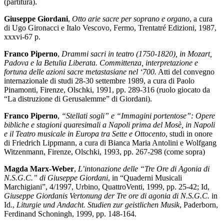
(partitura).
Giuseppe Giordani
,
Otto arie sacre per soprano e organo
, a cura
di Ugo Gironacci e Italo Vescovo, Fermo, Trentatré Edizioni, 1987,
xxxvi-67 p.
Franco Piperno
,
Drammi sacri in teatro (1750-1820), in Mozart,
Padova e la Betulia Liberata. Committenza, interpretazione e
fortuna delle azioni sacre metastasiane nel ‘700.
Atti del convegno
internazionale di studi 28-30 settembre 1989, a cura di Paolo
Pinamonti, Firenze, Olschki, 1991, pp. 289-316 (ruolo giocato da
“La distruzione di Gerusalemme” di Giordani).
Franco Piperno
,
“Stellati sogli” e “Immagini portentose”: Opere
bibliche e stagioni quaresimali a Napoli prima del Mosè, in Napoli
e il Teatro musicale in Europa tra Sette e Ottocento
, studi in onore
di Friedrich Lippmann, a cura di Bianca Maria Antolini e Wolfgang
Witzenmann, Firenze, Olschki, 1993, pp. 267-298 (come sopra)
Magda Marx-Weber
,
L’intonazione delle “Tre Ore di Agonia di
N.S.G.C.” di Giuseppe Giordani
, in “Quaderni Musicali
Marchigiani”, 4/1997, Urbino, QuattroVenti, 1999, pp. 25-42; Id,
Giuseppe Giordanis Vertonung der Tre ore di agonia di N.S.G.C.
in
Id.,
Liturgie und Andacht. Studien zur geistlichen Musik
, Paderborn,
Ferdinand Schoningh, 1999, pp. 148-164.