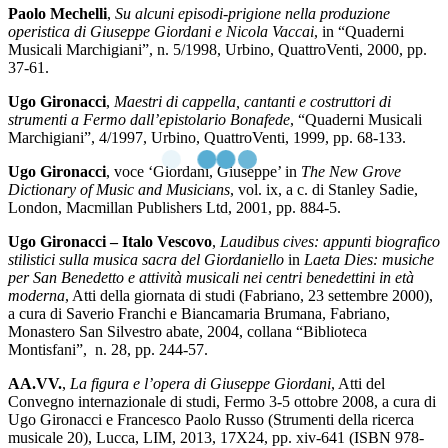
Paolo Mechelli
,
Su alcuni episodi-prigione nella produzione
operistica di Giuseppe Giordani e Nicola Vaccai
, in “Quaderni
Musicali Marchigiani”, n. 5/1998, Urbino, QuattroVenti, 2000, pp.
37-61.
Ugo Gironacci
,
Maestri di cappella, cantanti e costruttori di
strumenti a Fermo dall’epistolario Bonafede
, “Quaderni Musicali
Marchigiani”, 4/1997, Urbino, QuattroVenti, 1999, pp. 68-133.
Ugo Gironacci
, voce ‘Giordani, Giuseppe’ in
The New Grove
Dictionary of Music and Musicians
, vol. ix, a c. di Stanley Sadie,
London, Macmillan Publishers Ltd, 2001, pp. 884-5.
Ugo Gironacci – Italo Vescovo
,
Laudibus cives: appunti biografico
stilistici sulla musica sacra del Giordaniello
in
Laeta Dies: musiche
per San Benedetto e attività musicali nei centri benedettini in età
moderna
, Atti della giornata di studi (Fabriano, 23 settembre 2000),
a cura di Saverio Franchi e Biancamaria Brumana, Fabriano,
Monastero San Silvestro abate, 2004, collana “Biblioteca
Montisfani”, n. 28, pp. 244-57.
AA.VV.
,
La figura e l’opera di Giuseppe Giordani
, Atti del
Convegno internazionale di studi, Fermo 3-5 ottobre 2008, a cura di
Ugo Gironacci e Francesco Paolo Russo (Strumenti della ricerca
musicale 20), Lucca, LIM, 2013, 17X24, pp. xiv-641 (ISBN 978-