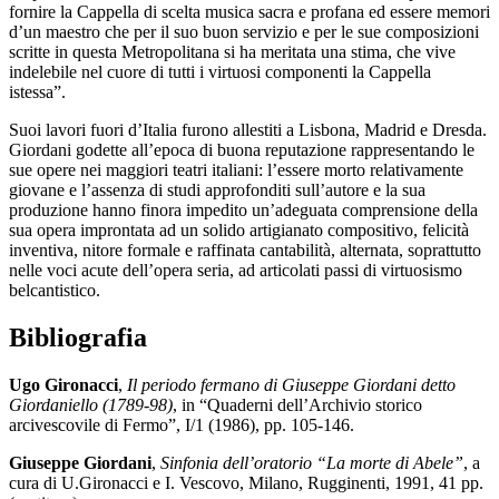
fornire la Cappella di scelta musica sacra e profana ed essere memori
d’un maestro che per il suo buon servizio e per le sue composizioni
scritte in questa Metropolitana si ha meritata una stima, che vive
indelebile nel cuore di tutti i virtuosi componenti la Cappella
istessa”.
Suoi lavori fuori d’Italia furono allestiti a Lisbona, Madrid e Dresda.
Giordani godette all’epoca di buona reputazione rappresentando le
sue opere nei maggiori teatri italiani: l’essere morto relativamente
giovane e l’assenza di studi approfonditi sull’autore e la sua
produzione hanno finora impedito un’adeguata comprensione della
sua opera improntata ad un solido artigianato compositivo, felicità
inventiva, nitore formale e raffinata cantabilità, alternata, soprattutto
nelle voci acute dell’opera seria, ad articolati passi di virtuosismo
belcantistico.
Bibliografia
Ugo Gironacci
,
Il periodo fermano di Giuseppe Giordani detto
Giordaniello (1789-98)
, in “Quaderni dell’Archivio storico
arcivescovile di Fermo”, I/1 (1986), pp. 105-146.
Giuseppe Giordani
,
Sinfonia dell’oratorio “La morte di Abele”
, a
cura di U.Gironacci e I. Vescovo, Milano, Rugginenti, 1991, 41 pp.