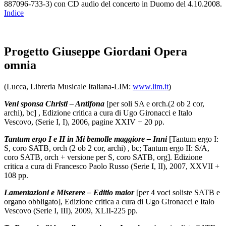
887096-733-3) con CD audio del concerto in Duomo del 4.10.2008.
Indice
Progetto Giuseppe Giordani Opera
omnia
(Lucca, Libreria Musicale Italiana-LIM:
www.lim.it
)
Veni sponsa Christi – Antifona
[per soli SA e orch.(2 ob 2 cor,
archi), bc] , Edizione critica a cura di Ugo Gironacci e Italo
Vescovo, (Serie I, I), 2006, pagine XXIV + 20 pp.
Tantum ergo I e II in Mi bemolle maggiore – Inni
[Tantum ergo I:
S, coro SATB, orch (2 ob 2 cor, archi) , bc; Tantum ergo II: S/A,
coro SATB, orch + versione per S, coro SATB, org]. Edizione
critica a cura di Francesco Paolo Russo (Serie I, II), 2007, XXVII +
108 pp.
Lamentazioni e Miserere – Editio maior
[per 4 voci soliste SATB e
organo obbligato], Edizione critica a cura di Ugo Gironacci e Italo
Vescovo (Serie I, III), 2009, XLII-225 pp.