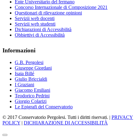
Ente Universitario del fermano
Concorso Internazionale di Composizione 2021
Questionari di rilevazione opinioni
Servizii web docenti
Servizii web studenti
Dichiarazioni di Accessibilità
Obbiettivi di Accessibilità
Informazioni
G.B. Pergolesi
Giuseppe Giordani
Isaia Billé
Giulio Briccialdi
I Graziani
Giacomo Emiliani
Teodorico Pedrini
Giorgio Colarizi
Le Epigrafi del Conservatorio
© 2017 Conservatorio Pergolesi. Tutti i diritti riservati. |
PRIVACY
POLICY
|
DICHIARAZIONE DI ACCESSIBILITÀ