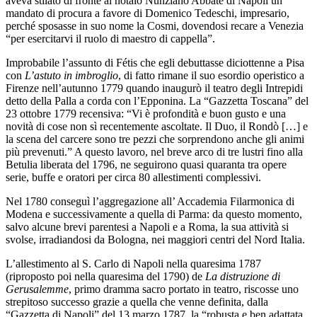
aveva stilato di fronte al notaio Nunziano Abbate di Napoli un
mandato di procura a favore di Domenico Tedeschi, impresario,
perché sposasse in suo nome la Cosmi, dovendosi recare a Venezia
“per esercitarvi il ruolo di maestro di cappella”.
Improbabile l’assunto di Fétis che egli debuttasse diciottenne a Pisa
con
L’astuto in imbroglio
, di fatto rimane il suo esordio operistico a
Firenze nell’autunno 1779 quando inaugurò il teatro degli Intrepidi
detto della Palla a corda con l’Epponina. La “Gazzetta Toscana” del
23 ottobre 1779 recensiva: “Vi è profondità e buon gusto e una
novità di cose non sì recentemente ascoltate. Il Duo, il Rondò […] e
la scena del carcere sono tre pezzi che sorprendono anche gli animi
più prevenuti.” A questo lavoro, nel breve arco di tre lustri fino alla
Betulia liberata del 1796, ne seguirono quasi quaranta tra opere
serie, buffe e oratori per circa 80 allestimenti complessivi.
Nel 1780 conseguì l’aggregazione all’ Accademia Filarmonica di
Modena e successivamente a quella di Parma: da questo momento,
salvo alcune brevi parentesi a Napoli e a Roma, la sua attività si
svolse, irradiandosi da Bologna, nei maggiori centri del Nord Italia.
L’allestimento al S. Carlo di Napoli nella quaresima 1787
(riproposto poi nella quaresima del 1790) de
La distruzione di
Gerusalemme
, primo dramma sacro portato in teatro, riscosse uno
strepitoso successo grazie a quella che venne definita, dalla
“Gazzetta di Napoli” del 13 marzo 1787, la “robusta e ben adattata