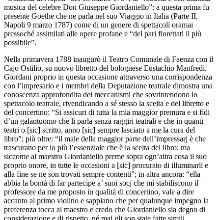
musica del celebre Don Giuseppe Giordaniello”; a questa prima fu
presente Goethe che ne parla nel suo Viaggio in Italia (Parte II,
Napoli 9 marzo 1787) come di un genere di spettacoli oramai
pressoché assimilati alle opere profane e “del pari fiorettati il più
possibile”.
Nella primavera 1788 inaugurò il Teatro Comunale di Faenza con il
Cajo Ostilio, su nuovo libretto del bolognese Eustachio Manfredi.
Giordani proprio in questa occasione attraverso una corrispondenza
con l’impresario e i membri della Deputazione teatrale dimostra una
conoscenza approfondita dei meccanismi che sovrintendono lo
spettacolo teatrale, rivendicando a sé stesso la scelta e del libretto e
del concertino: “Si assicuri di tutta la mia maggior premura e si fidi
d’un galantuomo che li parla senza raggiri teatrali e che in quanti
teatri o [sic] scritto, anno [sic] sempre lasciato a me la cura del
libro”; più oltre: “il male della maggior parte dell’impressarj è che
trascurano per lo più l’essenziale che è la scelta del libro; ma
siccome al maestro Giordaniello preme sopra ogn’altra cosa il suo
proprio onore, in tutte le occasioni a [sic] procurato di illuminarli e
alla fine se ne son trovati sempre contenti”; in altra ancora: “ella
abbia la bontà di far partecipe a’ suoi socj che mi stabiliscono il
professore da me proposto in qualità di concertino, vale a dire
accanto al primo violino e sappiano che per qualunque impegno la
preferenza tocca al maestro e credo che Giordaniello sia degno di
considerazione e di rispetto, né mai gli son state fatte simili