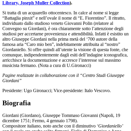
Library, Joseph Muller Collection
).
Si tratta di un acquarello ottocentesco. In calce al nome si legge
“Battaglia pinxit” e nell’ovale il nome di “E. Fiorentino”. Il ritratto,
individuato dallo studioso veneto Giovanni Polin (relatore al
Convegno su Giordani), è ora chiaramente sotto l’attenzione degli
studiosi per accertarne provenienza e attendibilità. Infatti è esistito un
altro Giuseppe Giordani nella prima metà del ‘700 autore della
famosa aria “Caro mio ben”, indebitamente attribuita al “nostro”
Giordaniello. Si offre quindi all’utente la visione di questa fonte, che
comunque, indipendentemente dagli esiti dell’indagine iconografica,
arricchisce la documentazione e accresce l’interesse sul massimo
musicista fermano. (Nota a cura di U.Gironacci)
Pagine realizzate in collaborazione con il “Centro Studi Giuseppe
Giordani”
Presidente: Ugo Gironacci; Vice-presidente: Italo Vescovo.
Biografia
Giordani (Giordano), Giuseppe Tommaso Giovanni (Napoli, 19
dicembre 1751; Fermo, 4 gennaio 1798).
Compositore italiano, noto anche con il diminutivo
‘Giordaniello’