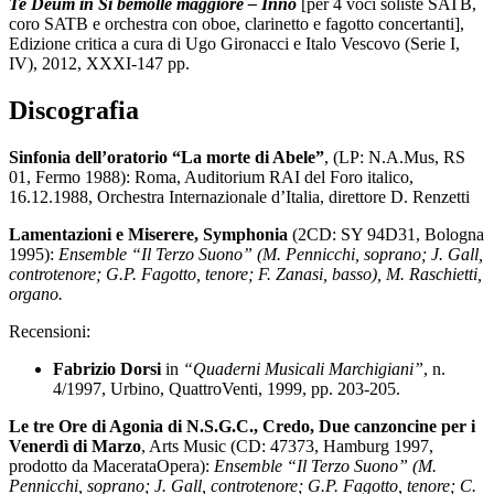
Te Deum in Si bemolle maggiore – Inno
[per 4 voci soliste SATB,
coro SATB e orchestra con oboe, clarinetto e fagotto concertanti],
Edizione critica a cura di Ugo Gironacci e Italo Vescovo (Serie I,
IV), 2012, XXXI-147 pp.
Discografia
Sinfonia dell’oratorio “La morte di Abele”
, (LP: N.A.Mus, RS
01, Fermo 1988): Roma, Auditorium RAI del Foro italico,
16.12.1988, Orchestra Internazionale d’Italia, direttore D. Renzetti
Lamentazioni e Miserere, Symphonia
(2CD: SY 94D31, Bologna
1995):
Ensemble “Il Terzo Suono” (M. Pennicchi, soprano; J. Gall,
controtenore; G.P. Fagotto, tenore; F. Zanasi, basso), M. Raschietti,
organo.
Recensioni:
Fabrizio Dorsi
in
“Quaderni Musicali Marchigiani”
, n.
4/1997, Urbino, QuattroVenti, 1999, pp. 203-205.
Le tre Ore di Agonia di N.S.G.C., Credo, Due canzoncine per i
Venerdì di Marzo
, Arts Music (CD: 47373, Hamburg 1997,
prodotto da MacerataOpera):
Ensemble “Il Terzo Suono” (M.
Pennicchi, soprano; J. Gall, controtenore; G.P. Fagotto, tenore; C.