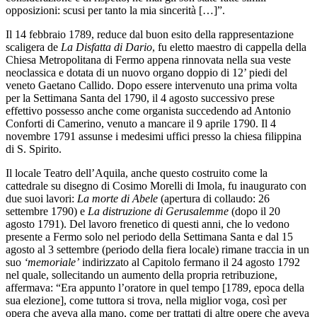
opposizioni: scusi per tanto la mia sincerità […]”.
Il 14 febbraio 1789, reduce dal buon esito della rappresentazione
scaligera de
La Disfatta di Dario
, fu eletto maestro di cappella della
Chiesa Metropolitana di Fermo appena rinnovata nella sua veste
neoclassica e dotata di un nuovo organo doppio di 12’ piedi del
veneto Gaetano Callido. Dopo essere intervenuto una prima volta
per la Settimana Santa del 1790, il 4 agosto successivo prese
effettivo possesso anche come organista succedendo ad Antonio
Conforti di Camerino, venuto a mancare il 9 aprile 1790. Il 4
novembre 1791 assunse i medesimi uffici presso la chiesa filippina
di S. Spirito.
Il locale Teatro dell’Aquila, anche questo costruito come la
cattedrale su disegno di Cosimo Morelli di Imola, fu inaugurato con
due suoi lavori:
La morte di Abele
(apertura di collaudo: 26
settembre 1790) e
La distruzione di Gerusalemme
(dopo il 20
agosto 1791). Del lavoro frenetico di questi anni, che lo vedono
presente a Fermo solo nel periodo della Settimana Santa e dal 15
agosto al 3 settembre (periodo della fiera locale) rimane traccia in un
suo
‘memoriale’
indirizzato al Capitolo fermano il 24 agosto 1792
nel quale, sollecitando un aumento della propria retribuzione,
affermava: “Era appunto l’oratore in quel tempo [1789, epoca della
sua elezione], come tuttora si trova, nella miglior voga, così per
opera che aveva alla mano, come per trattati di altre opere che aveva