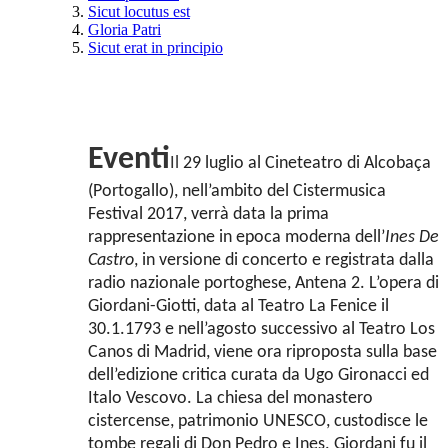
Sicut locutus est
Gloria Patri
Sicut erat in principio
Eventi
Il
29 luglio al Cineteatro di Alcobaça
(Portogallo), nell’ambito del Cistermusica
Festival 2017, verrà data la prima
rappresentazione in epoca moderna dell’
Ines De
Castro
, in versione di concerto e registrata dalla
radio nazionale portoghese, Antena 2. L’opera di
Giordani-Giotti, data al Teatro La Fenice il
30.1.1793 e nell’agosto successivo al Teatro Los
Canos di Madrid, viene ora riproposta sulla base
dell’edizione critica curata da Ugo Gironacci ed
Italo Vescovo. La chiesa del monastero
cistercense, patrimonio UNESCO, custodisce le
tombe regali di Don Pedro e Ines. Giordani fu il