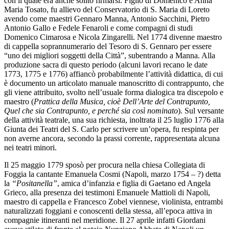
con il quale era anche solito firmarsi. Figlio di Domenico e Anna
Maria Tosato, fu allievo del Conservatorio di S. Maria di Loreto
avendo come maestri Gennaro Manna, Antonio Sacchini, Pietro
Antonio Gallo e Fedele Fenaroli e come compagni di studi
Domenico Cimarosa e Nicola Zingarelli. Nel 1774 divenne maestro
di cappella soprannumerario del Tesoro di S. Gennaro per essere
“uno dei migliori soggetti della Città”, subentrando a Manna. Alla
produzione sacra di questo periodo (alcuni lavori recano le date
1773, 1775 e 1776) affiancò probabilmente l’attività didattica, di cui
è documento un articolato manuale manoscritto di contrappunto, che
gli viene attribuito, svolto nell’usuale forma dialogica tra discepolo e
maestro (
Prattica della Musica, cioè Dell’Arte del Contrapunto,
Quel che sia Contrapunto, e perché sia così nominato
). Sul versante
della attività teatrale, una sua richiesta, inoltrata il 25 luglio 1776 alla
Giunta dei Teatri del S. Carlo per scrivere un’opera, fu respinta per
non averne ancora, secondo la prassi corrente, rappresentata alcuna
nei teatri minori.
Il 25 maggio 1779 sposò per procura nella chiesa Collegiata di
Foggia la cantante Emanuela Cosmi (Napoli, marzo 1754 – ?) detta
la
“Positanella”
, amica d’infanzia e figlia di Gaetano ed Angela
Grieco, alla presenza dei testimoni Emanuele Mattioli di Napoli,
maestro di cappella e Francesco Zobel viennese, violinista, entrambi
naturalizzati foggiani e conoscenti della stessa, all’epoca attiva in
compagnie itineranti nel meridione. Il 27 aprile infatti Giordani