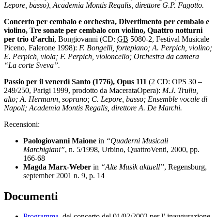
Lepore, basso), Academia Montis Regalis, direttore G.P. Fagotto.
Concerto per cembalo e orchestra, Divertimento per cembalo e
violino, Tre sonate per cembalo con violino, Quattro notturni
per trio d’archi
, Bongiovanni (CD:
GB
5080-2, Festival Musicale
Piceno, Falerone 1998):
F. Bongelli, fortepiano; A. Perpich, violino;
E. Perpich, viola; F. Perpich, violoncello; Orchestra da camera
“La corte Sveva”.
Passio per il venerdì Santo (1776), Opus 111
(2 CD: OPS 30 –
249/250, Parigi 1999, prodotto da MacerataOpera):
M.J. Trullu,
alto; A. Hermann, soprano; C. Lepore, basso; Ensemble vocale di
Napoli; Academia Montis Regalis, direttore A. De Marchi.
Recensioni:
Paologiovanni Maione
in
“Quaderni Musicali
Marchigiani”
, n. 5/1998, Urbino, QuattroVenti, 2000, pp.
166-68
Magda Marx-Weber
in
“Alte Musik aktuell”
, Regensburg,
september 2001 n. 9, p. 14
Documenti
Programma
del concerto del 01/02/2002 per l’ inaugurazione