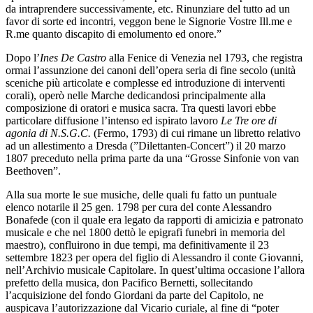
da intraprendere successivamente, etc. Rinunziare del tutto ad un
favor di sorte ed incontri, veggon bene le Signorie Vostre Ill.me e
R.me quanto discapito di emolumento ed onore.”
Dopo l’
Ines De Castro
alla Fenice di Venezia nel 1793, che registra
ormai l’assunzione dei canoni dell’opera seria di fine secolo (unità
sceniche più articolate e complesse ed introduzione di interventi
corali), operò nelle Marche dedicandosi principalmente alla
composizione di oratori e musica sacra. Tra questi lavori ebbe
particolare diffusione l’intenso ed ispirato lavoro
Le Tre ore di
agonia di N.S.G.C.
(Fermo, 1793) di cui rimane un libretto relativo
ad un allestimento a Dresda (”Dilettanten-Concert”) il 20 marzo
1807 preceduto nella prima parte da una “Grosse Sinfonie von van
Beethoven”.
Alla sua morte le sue musiche, delle quali fu fatto un puntuale
elenco notarile il 25 gen. 1798 per cura del conte Alessandro
Bonafede (con il quale era legato da rapporti di amicizia e patronato
musicale e che nel 1800 dettò le epigrafi funebri in memoria del
maestro), confluirono in due tempi, ma definitivamente il 23
settembre 1823 per opera del figlio di Alessandro il conte Giovanni,
nell’Archivio musicale Capitolare. In quest’ultima occasione l’allora
prefetto della musica, don Pacifico Bernetti, sollecitando
l’acquisizione del fondo Giordani da parte del Capitolo, ne
auspicava l’autorizzazione dal Vicario curiale, al fine di “poter