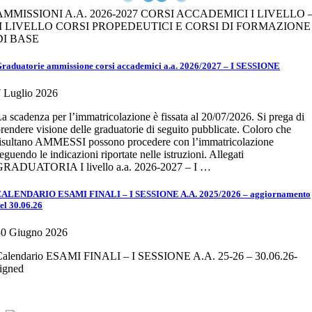
AMMISSIONI A.A. 2026-2027 CORSI ACCADEMICI I LIVELLO 
II LIVELLO CORSI PROPEDEUTICI E CORSI DI FORMAZIONE
DI BASE
raduatorie ammissione corsi accademici a.a. 2026/2027 – I SESSIONE
 Luglio 2026
a scadenza per l’immatricolazione è fissata al 20/07/2026. Si prega di
rendere visione delle graduatorie di seguito pubblicate. Coloro che
isultano AMMESSI possono procedere con l’immatricolazione
eguendo le indicazioni riportate nelle istruzioni. Allegati
GRADUATORIA I livello a.a. 2026-2027 – I …
ALENDARIO ESAMI FINALI – I SESSIONE A.A. 2025/2026 – aggiornamento
el 30.06.26
30 Giugno 2026
Calendario ESAMI FINALI – I SESSIONE A.A. 25-26 – 30.06.26-
igned