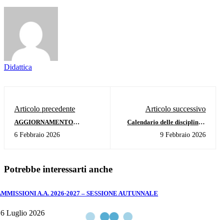
Didattica
Articolo precedente
Articolo successivo
AGGIORNAMENTO
Calendario delle discipline e
CALENDARIO ESAMI CORSI
degli incontri di tirocinio
6 Febbraio 2026
9 Febbraio 2026
ACCADEMICI - SESSIONE
indiretto - 60 CFA 2025-2026
INVERNALE A.A. 2024/25 E
ANTICIPO A.A. 2025/26
Potrebbe interessarti anche
AMMISSIONI A.A. 2026-2027 – SESSIONE AUTUNNALE
6 Luglio 2026