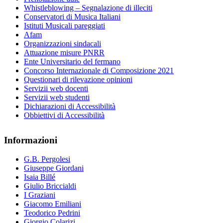
Whistleblowing – Segnalazione di illeciti
Conservatori di Musica Italiani
Istituti Musicali pareggiati
Afam
Organizzazioni sindacali
Attuazione misure PNRR
Ente Universitario del fermano
Concorso Internazionale di Composizione 2021
Questionari di rilevazione opinioni
Servizii web docenti
Servizii web studenti
Dichiarazioni di Accessibilità
Obbiettivi di Accessibilità
Informazioni
G.B. Pergolesi
Giuseppe Giordani
Isaia Billé
Giulio Briccialdi
I Graziani
Giacomo Emiliani
Teodorico Pedrini
Giorgio Colarizi