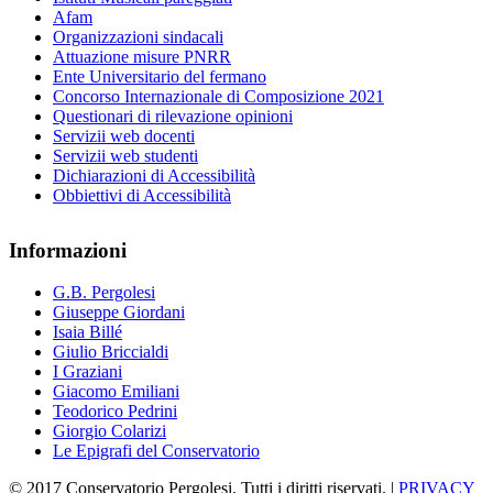
Afam
Organizzazioni sindacali
Attuazione misure PNRR
Ente Universitario del fermano
Concorso Internazionale di Composizione 2021
Questionari di rilevazione opinioni
Servizii web docenti
Servizii web studenti
Dichiarazioni di Accessibilità
Obbiettivi di Accessibilità
Informazioni
G.B. Pergolesi
Giuseppe Giordani
Isaia Billé
Giulio Briccialdi
I Graziani
Giacomo Emiliani
Teodorico Pedrini
Giorgio Colarizi
Le Epigrafi del Conservatorio
© 2017 Conservatorio Pergolesi. Tutti i diritti riservati. |
PRIVACY