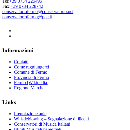
Tel:
+39 0734 225495
Fax:
+39 0734 228742
conservatoriofermo@conservatorio.net
conservatoriofermo@pec.it
Informazioni
Contatti
Come raggiungerci
Comune di Fermo
Provincia di Fermo
Fermo [Wikipedia]
Regione Marche
Links
Prenotazione aule
Whistleblowing – Segnalazione di illeciti
Conservatori di Musica Italiani
Istituti Musicali pareggiati