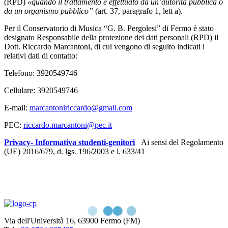
(RPD)
«quando il trattamento è effettuato da un’autorità pubblica o
da un organismo pubblico”
(art. 37, paragrafo 1, lett a).
Per il Conservatorio di Musica “G. B. Pergolesi” di Fermo è stato
designato Responsabile della protezione dei dati personali (RPD) il
Dott. Riccardo Marcantoni, di cui vengono di seguito indicati i
relativi dati di contatto:
Telefono: 3920549746
Cellulare: 3920549746
E-mail:
marcantoniriccardo@gmail.com
PEC:
riccardo.marcantoni@pec.it
Privacy- Informativa studenti-genitori
Ai sensi del Regolamento
(UE) 2016/679, d. lgs. 196/2003 e l. 633/41
Via dell'Università 16, 63900 Fermo (FM)