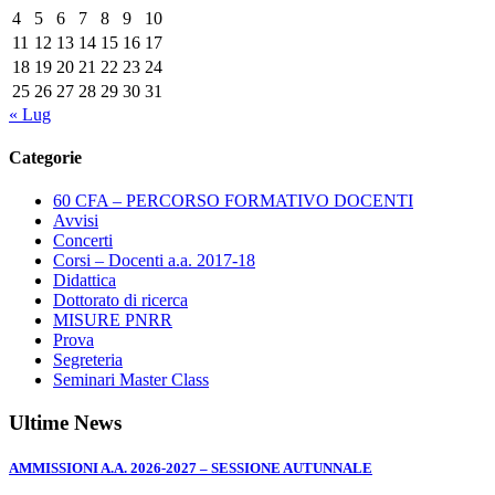
4
5
6
7
8
9
10
11
12
13
14
15
16
17
18
19
20
21
22
23
24
25
26
27
28
29
30
31
« Lug
Categorie
60 CFA – PERCORSO FORMATIVO DOCENTI
Avvisi
Concerti
Corsi – Docenti a.a. 2017-18
Didattica
Dottorato di ricerca
MISURE PNRR
Prova
Segreteria
Seminari Master Class
Ultime News
AMMISSIONI A.A. 2026-2027 – SESSIONE AUTUNNALE