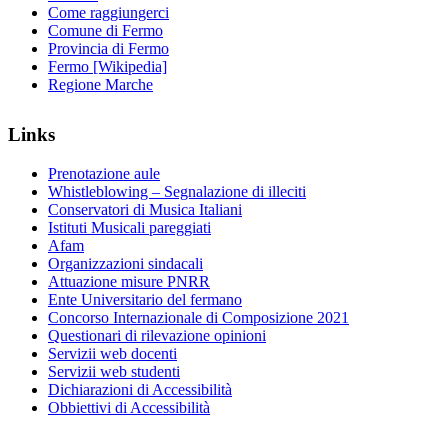
Come raggiungerci
Comune di Fermo
Provincia di Fermo
Fermo [Wikipedia]
Regione Marche
Links
Prenotazione aule
Whistleblowing – Segnalazione di illeciti
Conservatori di Musica Italiani
Istituti Musicali pareggiati
Afam
Organizzazioni sindacali
Attuazione misure PNRR
Ente Universitario del fermano
Concorso Internazionale di Composizione 2021
Questionari di rilevazione opinioni
Servizii web docenti
Servizii web studenti
Dichiarazioni di Accessibilità
Obbiettivi di Accessibilità