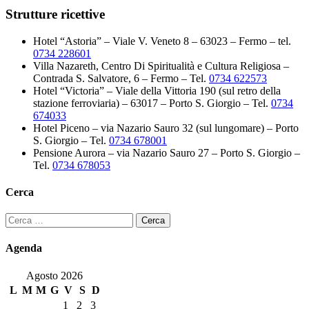
Strutture ricettive
Hotel “Astoria” – Viale V. Veneto 8 – 63023 – Fermo – tel.
0734 228601
Villa Nazareth, Centro Di Spiritualità e Cultura Religiosa –
Contrada S. Salvatore, 6 – Fermo – Tel.
0734 622573
Hotel “Victoria” – Viale della Vittoria 190 (sul retro della
stazione ferroviaria) – 63017 – Porto S. Giorgio – Tel.
0734
674033
Hotel Piceno – via Nazario Sauro 32 (sul lungomare) – Porto
S. Giorgio – Tel.
0734 678001
Pensione Aurora – via Nazario Sauro 27 – Porto S. Giorgio –
Tel.
0734 678053
Cerca
Ricerca
per:
Agenda
Agosto 2026
L
M
M
G
V
S
D
1
2
3