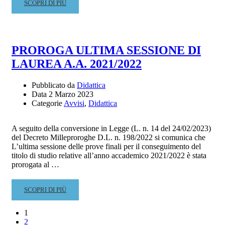
READ
SCOPRI DI PIÙ
MORE
ABOUT
PIANISTI
ACCOMPAGNATORI
PROROGA ULTIMA SESSIONE DI
–
LAUREA A.A. 2021/2022
GRADUATORIA
PROVVISORIA
Pubblicato da
Didattica
Data
2 Marzo 2023
Categorie
Avvisi
,
Didattica
A seguito della conversione in Legge (L. n. 14 del 24/02/2023)
del Decreto Milleproroghe D.L. n. 198/2022 si comunica che
L’ultima sessione delle prove finali per il conseguimento del
titolo di studio relative all’anno accademico 2021/2022 è stata
prorogata al …
READ
SCOPRI DI PIÙ
MORE
ABOUT
1
PROROGA
2