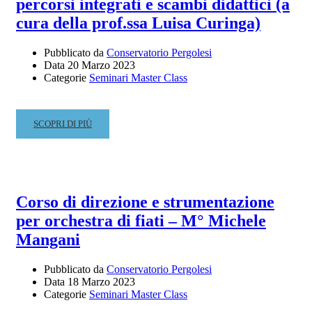
percorsi integrati e scambi didattici (a
IL
CONCERTO
cura della prof.ssa Luisa Curinga)
DELLA
SETTIMANA
Pubblicato da
Conservatorio Pergolesi
SANTA
Data
20 Marzo 2023
Categorie
Seminari Master Class
READ
SCOPRI DI PIÙ
MORE
ABOUT
DAL
LICEO
MUSICALE
Corso di direzione e strumentazione
AL
per orchestra di fiati – M° Michele
CONSERVATORIO:
PERCORSI
Mangani
INTEGRATI
E
Pubblicato da
Conservatorio Pergolesi
SCAMBI
Data
18 Marzo 2023
DIDATTICI
Categorie
Seminari Master Class
(A