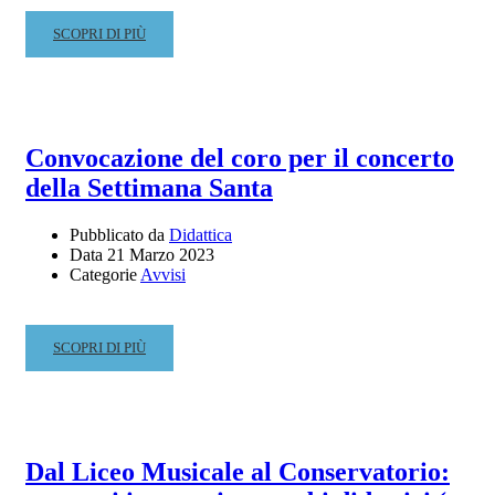
READ
SCOPRI DI PIÙ
MORE
ABOUT
CALENDARIO
DIPLOMI
ACCADEMICI
Convocazione del coro per il concerto
–
della Settimana Santa
TERZA
SESSIONE
A.A.
Pubblicato da
Didattica
Data
21 Marzo 2023
2021/2022
Categorie
Avvisi
READ
SCOPRI DI PIÙ
MORE
ABOUT
CONVOCAZIONE
DEL
CORO
Dal Liceo Musicale al Conservatorio:
PER