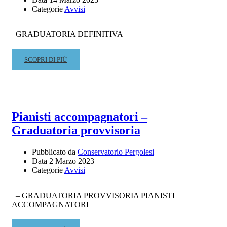
Categorie
Avvisi
2023
GRADUATORIA DEFINITIVA
READ
SCOPRI DI PIÙ
MORE
ABOUT
GRADUATORIA
DEFINITIVA
PIANISTI
Pianisti accompagnatori –
ACCOMPAGNATORI
Graduatoria provvisoria
Pubblicato da
Conservatorio Pergolesi
Data
2 Marzo 2023
Categorie
Avvisi
– GRADUATORIA PROVVISORIA PIANISTI
ACCOMPAGNATORI