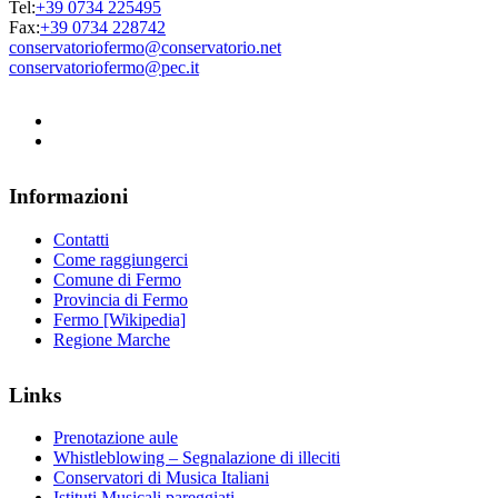
Tel:
+39 0734 225495
Fax:
+39 0734 228742
conservatoriofermo@conservatorio.net
conservatoriofermo@pec.it
Informazioni
Contatti
Come raggiungerci
Comune di Fermo
Provincia di Fermo
Fermo [Wikipedia]
Regione Marche
Links
Prenotazione aule
Whistleblowing – Segnalazione di illeciti
Conservatori di Musica Italiani
Istituti Musicali pareggiati