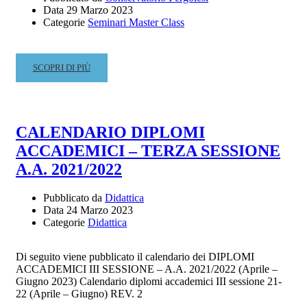
Data
29 Marzo 2023
Categorie
Seminari Master Class
READ
SCOPRI DI PIÙ
MORE
ABOUT
MASTER
CLASS
CALENDARIO DIPLOMI
DI
ACCADEMICI – TERZA SESSIONE
CHITARRA
–
A.A. 2021/2022
M°
GUIDO
Pubblicato da
Didattica
FICHTNER
Data
24 Marzo 2023
–
Categorie
Didattica
LUNEDÌ
3
Di seguito viene pubblicato il calendario dei DIPLOMI
APRILE
ACCADEMICI III SESSIONE – A.A. 2021/2022 (Aprile –
2023
Giugno 2023) Calendario diplomi accademici III sessione 21-
22 (Aprile – Giugno) REV. 2