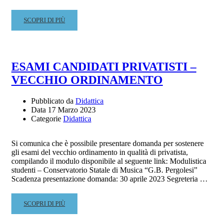
CURA
DELLA
READ
SCOPRI DI PIÙ
PROF.SSA
MORE
LUISA
ABOUT
CURINGA)
CORSO
DI
ESAMI CANDIDATI PRIVATISTI –
DIREZIONE
VECCHIO ORDINAMENTO
E
STRUMENTAZIONE
PER
Pubblicato da
Didattica
ORCHESTRA
Data
17 Marzo 2023
Categorie
Didattica
DI
FIATI
–
Si comunica che è possibile presentare domanda per sostenere
M°
gli esami del vecchio ordinamento in qualità di privatista,
MICHELE
compilando il modulo disponibile al seguente link: Modulistica
MANGANI
studenti – Conservatorio Statale di Musica “G.B. Pergolesi”
Scadenza presentazione domanda: 30 aprile 2023 Segreteria …
READ
SCOPRI DI PIÙ
MORE