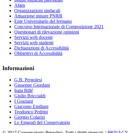
Afam
Organizzazioni sindacali
Attuazione misure PNRR
Ente Universitario del fermano
Concorso Internazionale di Composizione 2021
Questionari di rilevazione opinioni
Servizii web docenti
Servizii web studenti
Dichiarazioni di Accessibilità
Obbiettivi di Accessibilità
Informazioni
G.B. Pergolesi
Giuseppe Giordani
Isaia Billé
Giulio Briccialdi
I Graziani
Giacomo Emiliani
Teodorico Pedrini
Giorgio Colarizi
Le Epigrafi del Conservatorio
© 2017 Conservatorio Pergolesi. Tutti i diritti riservati. |
PRIVACY