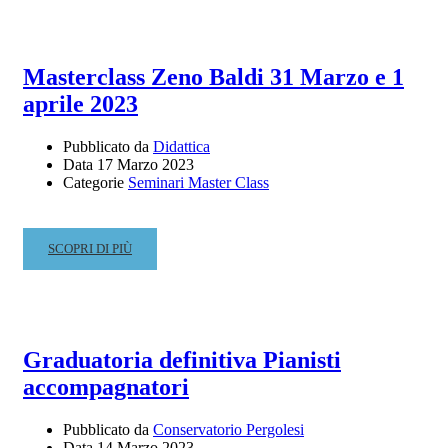
ABOUT
ESAMI
CANDIDATI
PRIVATISTI
Masterclass Zeno Baldi 31 Marzo e 1
–
aprile 2023
VECCHIO
ORDINAMENTO
Pubblicato da
Didattica
Data
17 Marzo 2023
Categorie
Seminari Master Class
READ
SCOPRI DI PIÙ
MORE
ABOUT
MASTERCLASS
ZENO
BALDI
Graduatoria definitiva Pianisti
31
accompagnatori
MARZO
E
1
Pubblicato da
Conservatorio Pergolesi
Data
14 Marzo 2023
APRILE