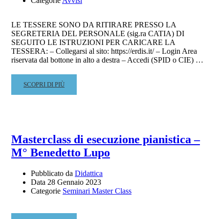
Categorie
Avvisi
LE TESSERE SONO DA RITIRARE PRESSO LA
SEGRETERIA DEL PERSONALE (sig.ra CATIA) DI
SEGUITO LE ISTRUZIONI PER CARICARE LA
TESSERA: – Collegarsi al sito: https://erdis.it/ – Login Area
riservata dal bottone in alto a destra – Accedi (SPID o CIE) …
READ
SCOPRI DI PIÙ
MORE
ABOUT
TESSERA
PER
ACCESSO
Masterclass di esecuzione pianistica –
ALLA
M° Benedetto Lupo
MENSA
UNIVERSITARIA
Pubblicato da
Didattica
Data
28 Gennaio 2023
Categorie
Seminari Master Class