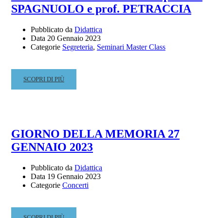
SPAGNUOLO e prof. PETRACCIA
VIOLINO
CODI/06
Pubblicato da
Didattica
Data
20 Gennaio 2023
Categorie
Segreteria
,
Seminari Master Class
READ
SCOPRI DI PIÙ
MORE
ABOUT
ENSEMBLE
CLARINETTI
–
GIORNO DELLA MEMORIA 27
PROF.SSA
GENNAIO 2023
SPAGNUOLO
E
PROF.
Pubblicato da
Didattica
Data
19 Gennaio 2023
PETRACCIA
Categorie
Concerti
READ
SCOPRI DI PIÙ