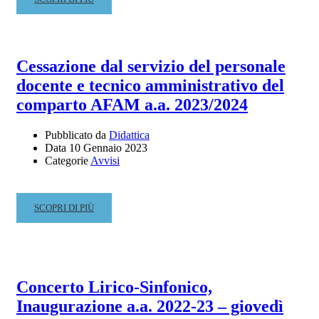
MORE
ABOUT
GIORNO
DELLA
Cessazione dal servizio del personale
MEMORIA
docente e tecnico amministrativo del
27
GENNAIO
comparto AFAM a.a. 2023/2024
2023
Pubblicato da
Didattica
Data
10 Gennaio 2023
Categorie
Avvisi
READ
SCOPRI DI PIÙ
MORE
ABOUT
CESSAZIONE
DAL
SERVIZIO
Concerto Lirico-Sinfonico,
DEL
Inaugurazione a.a. 2022-23 – giovedì
PERSONALE