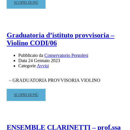
READ
SCOPRI DI PIÙ
MORE
ABOUT
MASTERCLASS
DI
ESECUZIONE
Graduatoria d’istituto provvisoria –
PIANISTICA
Violino CODI/06
–
M°
BENEDETTO
Pubblicato da
Conservatorio Pergolesi
Data
24 Gennaio 2023
LUPO
Categorie
Avvisi
– GRADUATORIA PROVVISORIA VIOLINO
READ
SCOPRI DI PIÙ
MORE
ABOUT
GRADUATORIA
D’ISTITUTO
PROVVISORIA
ENSEMBLE CLARINETTI – prof.ssa
–