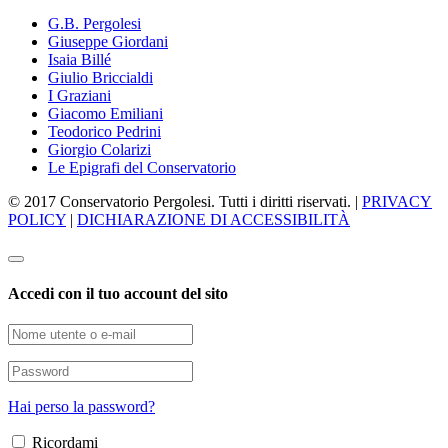
G.B. Pergolesi
Giuseppe Giordani
Isaia Billé
Giulio Briccialdi
I Graziani
Giacomo Emiliani
Teodorico Pedrini
Giorgio Colarizi
Le Epigrafi del Conservatorio
© 2017 Conservatorio Pergolesi. Tutti i diritti riservati. |
PRIVACY
POLICY
|
DICHIARAZIONE DI ACCESSIBILITÀ
Accedi con il tuo account del sito
Hai perso la password?
Ricordami