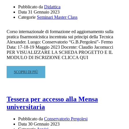
Pubblicato da
Didattica
Data
31 Gennaio 2023
Categorie
Seminari Master Class
Corso internazionale di formazione ed aggiornamento sulla
pratica fisarmonicistica incentrata sui principi della Tecnica
Alexander. Luogo: Conservatorio “G.B.Pergolesi”- Fermo
Data: 17-18-19 Maggio 2023 Docente: Claudio Jacomucci
PER VISUALIZZARE LA SCHEDA PROGETTO E IL
MODULO DI ISCRIZIONE CLICCA QUI
READ
SCOPRI DI PIÙ
MORE
ABOUT
CORSO
INTERNAZIONALE
Tessera per accesso alla Mensa
DI
universitaria
FORMAZIONE
E
AGGIORNAMENTO
Pubblicato da
Conservatorio Pergolesi
Data
30 Gennaio 2023