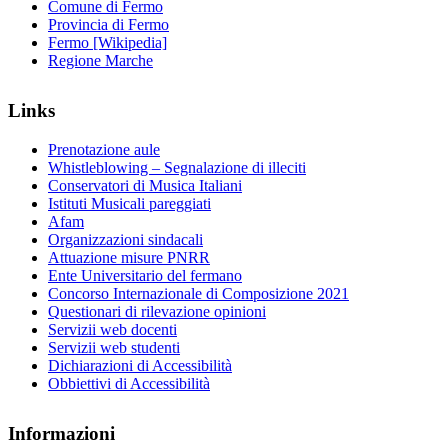
Comune di Fermo
Provincia di Fermo
Fermo [Wikipedia]
Regione Marche
Links
Prenotazione aule
Whistleblowing – Segnalazione di illeciti
Conservatori di Musica Italiani
Istituti Musicali pareggiati
Afam
Organizzazioni sindacali
Attuazione misure PNRR
Ente Universitario del fermano
Concorso Internazionale di Composizione 2021
Questionari di rilevazione opinioni
Servizii web docenti
Servizii web studenti
Dichiarazioni di Accessibilità
Obbiettivi di Accessibilità
Informazioni