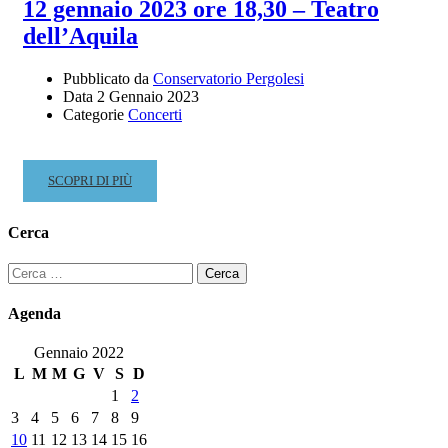
DOCENTE
12 gennaio 2023 ore 18,30 – Teatro
E
dell’Aquila
TECNICO
AMMINISTRATIVO
Pubblicato da
Conservatorio Pergolesi
DEL
Data
2 Gennaio 2023
COMPARTO
Categorie
Concerti
AFAM
A.A.
2023/2024
READ
SCOPRI DI PIÙ
MORE
ABOUT
Cerca
CONCERTO
LIRICO-
Ricerca
SINFONICO,
per:
INAUGURAZIONE
Agenda
A.A.
2022-
Gennaio 2022
23
L
M
M
G
V
S
D
–
1
2
GIOVEDÌ
3
4
5
6
7
8
9
12
10
11
12
13
14
15
16
GENNAIO