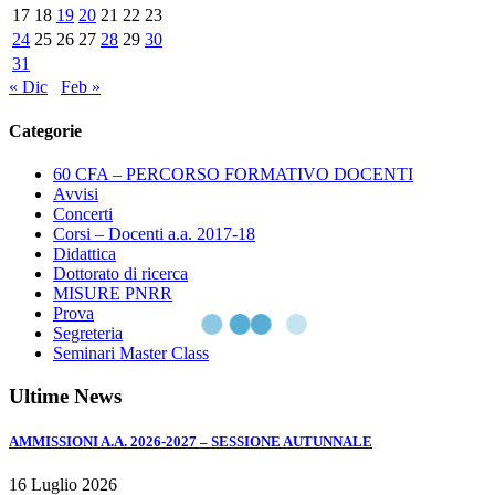
2023
17
18
19
20
21
22
23
ORE
24
25
26
27
28
29
30
18,30
31
–
« Dic
Feb »
TEATRO
DELL’AQUILA
Categorie
60 CFA – PERCORSO FORMATIVO DOCENTI
Avvisi
Concerti
Corsi – Docenti a.a. 2017-18
Didattica
Dottorato di ricerca
MISURE PNRR
Prova
Segreteria
Seminari Master Class
Ultime News
AMMISSIONI A.A. 2026-2027 – SESSIONE AUTUNNALE
16 Luglio 2026