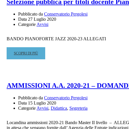
Selezione pubblica per titoli docente Pian
ISCRIZIONI
A.A.
Pubblicato da
Conservatorio Pergolesi
2020/2021
Data
27 Luglio 2020
Categorie
Avvisi
BANDO PIANOFORTE JAZZ 2020-23 ALLEGATI
READ
SCOPRI DI PIÙ
MORE
ABOUT
SELEZIONE
PUBBLICA
PER
AMMISSIONI A.A. 2020-21 – DOMAND
TITOLI
DOCENTE
Pubblicato da
Conservatorio Pergolesi
PIANOFORTE
Data
15 Luglio 2020
JAZZ
Categorie
Avvisi
,
Didattica
,
Segreteria
Locandina ammissioni 2020-21 Bando Master II livello – ALLE
in attesa che vengano fornite dall’ Agenzia delle Entrate indicazio