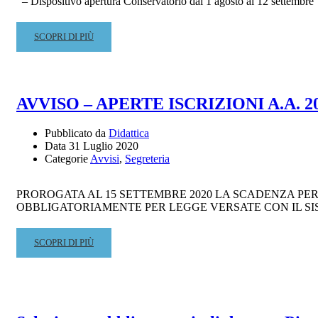
– Dispositivo apertura Conservatorio dal 1 agosto al 12 settembre
READ
SCOPRI DI PIÙ
MORE
ABOUT
DISPOSIZIONE
APERTURA
AVVISO – APERTE ISCRIZIONI A.A. 20
CONSERVATORIO
DAL
Pubblicato da
Didattica
1
Data
31 Luglio 2020
AGOSTO
Categorie
Avvisi
,
Segreteria
AL
12
SETTEMBRE
PROROGATA AL 15 SETTEMBRE 2020 LA SCADENZA PER
2020
OBBLIGATORIAMENTE PER LEGGE VERSATE CON IL SISTEMA P
READ
SCOPRI DI PIÙ
MORE
ABOUT
AVVISO
–
APERTE