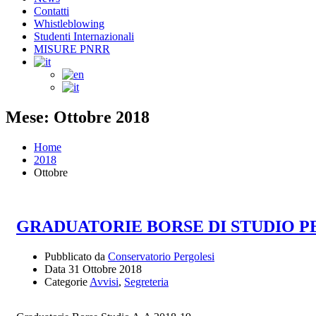
Contatti
Whistleblowing
Studenti Internazionali
MISURE PNRR
Mese: Ottobre 2018
Home
2018
Ottobre
GRADUATORIE BORSE DI STUDIO PE
Pubblicato da
Conservatorio Pergolesi
Data
31 Ottobre 2018
Categorie
Avvisi
,
Segreteria