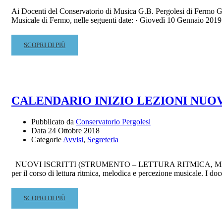
Ai Docenti del Conservatorio di Musica G.B. Pergolesi di Fermo Gen
Musicale di Fermo, nelle seguenti date: · Giovedì 10 Gennaio 201
READ
SCOPRI DI PIÙ
MORE
ABOUT
CONCERTI
DEI
DOCENTI
CALENDARIO INIZIO LEZIONI NUOVI
–
PROPOSTE
Pubblicato da
Conservatorio Pergolesi
A.A.
Data
24 Ottobre 2018
2018-
Categorie
Avvisi
,
Segreteria
19
NUOVI ISCRITTI (STRUMENTO – LETTURA RITMICA, MELODICA E 
per il corso di lettura ritmica, melodica e percezione musicale. I do
READ
SCOPRI DI PIÙ
MORE
ABOUT