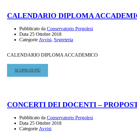
DI
RECUPERO
CALENDARIO DIPLOMA ACCADEMICO I
DEBITO
FORMATIVO
Pubblicato da
Conservatorio Pergolesi
DI
Data
25 Ottobre 2018
“FONDAMENTI
Categorie
Avvisi
,
Segreteria
DI
ARMONIA
E
CALENDARIO DIPLOMA ACCADEMICO
ANALISI”
(BIENNIO)
READ
SCOPRI DI PIÙ
–
MORE
INIZIO
ABOUT
LEZIONI
CALENDARIO
MARTEDI
DIPLOMA
6
ACCADEMICO
CONCERTI DEI DOCENTI – PROPOSTE 
NOVEMBRE
II
ORE
SESSIONE
16
Pubblicato da
Conservatorio Pergolesi
A.A.
Data
25 Ottobre 2018
2017-
Categorie
Avvisi
18