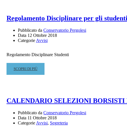
CALENDARIO
INIZIO
LEZIONI
Regolamento Disciplinare per gli student
NUOVI
ISCRITTI
Pubblicato da
Conservatorio Pergolesi
CORSI
Data
12 Ottobre 2018
PREACCADEMICI
Categorie
Avvisi
A.A.
2018-
19
Regolamento Disciplinare Studenti
READ
SCOPRI DI PIÙ
MORE
ABOUT
REGOLAMENTO
DISCIPLINARE
PER
CALENDARIO SELEZIONI BORSISTI
GLI
STUDENTI
Pubblicato da
Conservatorio Pergolesi
Data
11 Ottobre 2018
Categorie
Avvisi
,
Segreteria