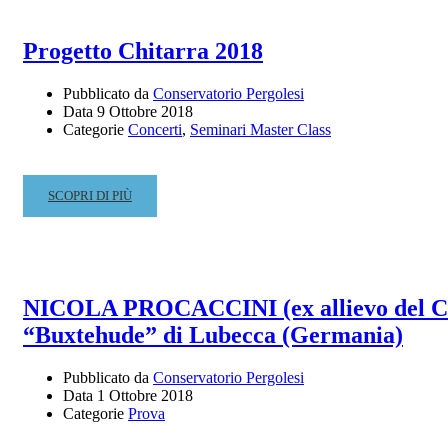
LIRICA
TEATRO
Progetto Chitarra 2018
DELL’AQUILA
DI
Pubblicato da
Conservatorio Pergolesi
FERMO
Data
9 Ottobre 2018
(FONDAZIONE
Categorie
Concerti
,
Seminari Master Class
RETE
LIRICA
DELLE
READ
SCOPRI DI PIÙ
MARCHE)
MORE
–
ABOUT
BIGLIETTO
PROGETTO
A
CHITARRA
PREZZO
2018
RIDOTTO
NICOLA PROCACCINI (ex allievo del Cons
PER
“Buxtehude” di Lubecca (Germania)
GLI
STUDENTI
Pubblicato da
Conservatorio Pergolesi
DEL
Data
1 Ottobre 2018
CONSERVATORIO
Categorie
Prova