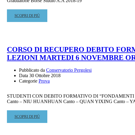
Graduatorie Borse Studio A.A 2018-19
READ
SCOPRI DI PIÙ
MORE
ABOUT
GRADUATORIE
BORSE
DI
CORSO DI RECUPERO DEBITO FORMA
STUDIO
LEZIONI MARTEDI 6 NOVEMBRE OR
PER
STUDENTI
COLLABORATORI
Pubblicato da
Conservatorio Pergolesi
Data
30 Ottobre 2018
A.A.
Categorie
Prova
2018-
19
STUDENTI CON DEBITO FORMATIVO DI “FONDAMENTI DI 
Canto – NIU HUANHUAN Canto – QUAN YIXING Canto – 
READ
SCOPRI DI PIÙ
MORE
ABOUT
CORSO