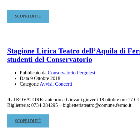
READ
SCOPRI DI PIÙ
MORE
ABOUT
CALENDARIO
SELEZIONI
BORSISTI
Stagione Lirica Teatro dell’Aquila di Fer
PER
studenti del Conservatorio
LE
COLLABORAZIONI
RESE
Pubblicato da
Conservatorio Pergolesi
Data
9 Ottobre 2018
AGLI
Categorie
Avvisi
,
Concerti
STUDENTI
IL TROVATORE: anteprima Giovani giovedì 18 ottobre ore 17 CO
Biglietteria: 0734-284295 – biglietteriateatro@comune.fermo.it
READ
SCOPRI DI PIÙ
MORE
ABOUT
STAGIONE