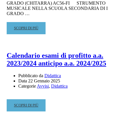
GRADO (CHITARRA) AC56-FI STRUMENTO
MUSICALE NELLA SCUOLA SECONDARIA DI I
GRADO …
READ
SCOPRI DI PIÙ
MORE
ABOUT
PERCORSO
ABILITANTE
Calendario esami di profitto a.a.
60CFA
2023/2024 anticipo a.a. 2024/2025
A.A.
2024/2025
Pubblicato da
Didattica
Data
22 Gennaio 2025
Categorie
Avvisi
,
Didattica
READ
SCOPRI DI PIÙ
MORE
ABOUT
CALENDARIO
ESAMI