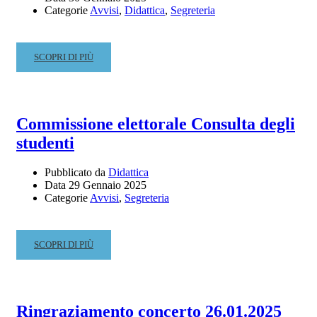
Categorie
Avvisi
,
Didattica
,
Segreteria
READ
SCOPRI DI PIÙ
MORE
ABOUT
CALENDARIO
ESAMI
Commissione elettorale Consulta degli
DI
studenti
PROFITTO
A.A.
2023/2024
Pubblicato da
Didattica
ANTICIPO
Data
29 Gennaio 2025
Categorie
Avvisi
,
Segreteria
2024/2025
REV.1
READ
SCOPRI DI PIÙ
MORE
ABOUT
COMMISSIONE
ELETTORALE
Ringraziamento concerto 26.01.2025
CONSULTA