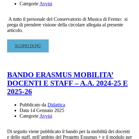
Categorie
Avvisi
A tutto il personale del Conservatorio di Musica di Fermo: si
prega di prendere visione della circolare allegata al presente
articolo.
READ
SCOPRI DI PIÙ
MORE
ABOUT
CESSAZIONE
DAL
BANDO ERASMUS MOBILITA’
SERVIZIO
DOCENTI E STAFF – A.A. 2024-25 E
PERSONALE
DOCENTE
2025-26
E
TECNICO
Pubblicato da
Didattica
AMMINISTRATIVO
Data
14 Gennaio 2025
A.A.
Categorie
Avvisi
2025/2026
Di seguito viene pubblicato il bando per la mobilità dei docenti
e dello staff, nell’ambito del Progetto Erasmus + e il modulo per