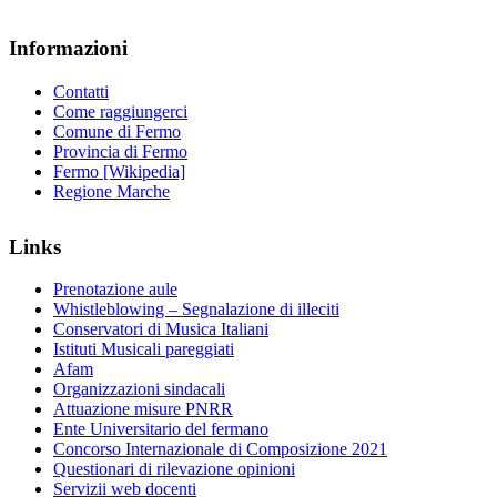
Informazioni
Contatti
Come raggiungerci
Comune di Fermo
Provincia di Fermo
Fermo [Wikipedia]
Regione Marche
Links
Prenotazione aule
Whistleblowing – Segnalazione di illeciti
Conservatori di Musica Italiani
Istituti Musicali pareggiati
Afam
Organizzazioni sindacali
Attuazione misure PNRR
Ente Universitario del fermano
Concorso Internazionale di Composizione 2021
Questionari di rilevazione opinioni
Servizii web docenti