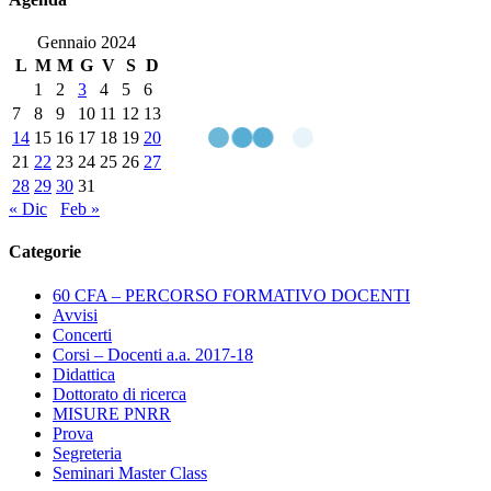
–
TERZA
Gennaio 2024
SESSIONE
L
M
M
G
V
S
D
A.A.
1
2
3
4
5
6
2023/2024
7
8
9
10
11
12
13
14
15
16
17
18
19
20
21
22
23
24
25
26
27
28
29
30
31
« Dic
Feb »
Categorie
60 CFA – PERCORSO FORMATIVO DOCENTI
Avvisi
Concerti
Corsi – Docenti a.a. 2017-18
Didattica
Dottorato di ricerca
MISURE PNRR
Prova
Segreteria
Seminari Master Class