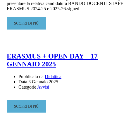
presentare la relativa candidatura BANDO DOCENTI-STAFF
ERASMUS 2024-25 e 2025-26-signed
READ
SCOPRI DI PIÙ
MORE
ABOUT
BANDO
ERASMUS
MOBILITA’
ERASMUS + OPEN DAY – 17
DOCENTI
GENNAIO 2025
E
STAFF
–
Pubblicato da
Didattica
Data
3 Gennaio 2025
A.A.
Categorie
Avvisi
2024-
25
E
2025-
READ
SCOPRI DI PIÙ
26
MORE
ABOUT
ERASMUS
+