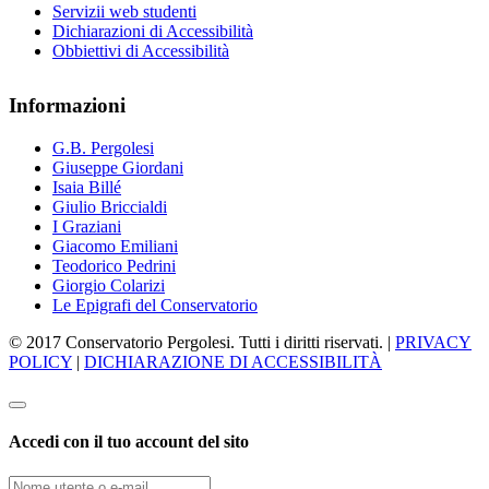
Servizii web studenti
Dichiarazioni di Accessibilità
Obbiettivi di Accessibilità
Informazioni
G.B. Pergolesi
Giuseppe Giordani
Isaia Billé
Giulio Briccialdi
I Graziani
Giacomo Emiliani
Teodorico Pedrini
Giorgio Colarizi
Le Epigrafi del Conservatorio
© 2017 Conservatorio Pergolesi. Tutti i diritti riservati. |
PRIVACY
POLICY
|
DICHIARAZIONE DI ACCESSIBILITÀ
Accedi con il tuo account del sito