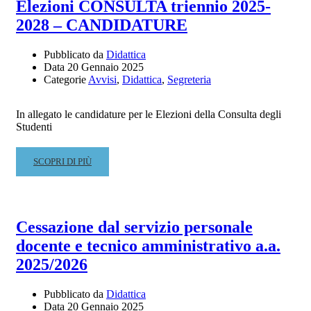
Elezioni CONSULTA triennio 2025-
DI
2028 – CANDIDATURE
PROFITTO
A.A.
2023/2024
Pubblicato da
Didattica
ANTICIPO
Data
20 Gennaio 2025
Categorie
Avvisi
,
Didattica
,
Segreteria
A.A.
2024/2025
In allegato le candidature per le Elezioni della Consulta degli
Studenti
READ
SCOPRI DI PIÙ
MORE
ABOUT
ELEZIONI
CONSULTA
Cessazione dal servizio personale
TRIENNIO
docente e tecnico amministrativo a.a.
2025-
2028
2025/2026
–
CANDIDATURE
Pubblicato da
Didattica
Data
20 Gennaio 2025