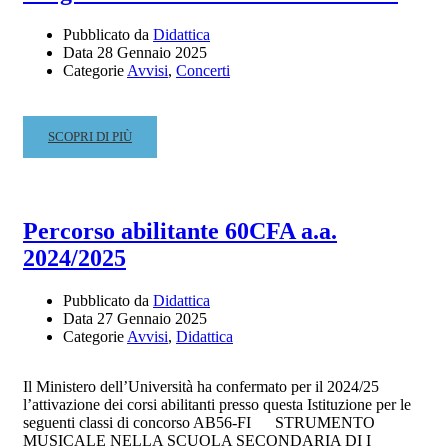
DEGLI
Pubblicato da
Didattica
STUDENTI
Data
28 Gennaio 2025
Categorie
Avvisi
,
Concerti
READ
SCOPRI DI PIÙ
MORE
ABOUT
RINGRAZIAMENTO
CONCERTO
Percorso abilitante 60CFA a.a.
26.01.2025
2024/2025
Pubblicato da
Didattica
Data
27 Gennaio 2025
Categorie
Avvisi
,
Didattica
Il Ministero dell’Università ha confermato per il 2024/25
l’attivazione dei corsi abilitanti presso questa Istituzione per le
seguenti classi di concorso AB56-FI STRUMENTO
MUSICALE NELLA SCUOLA SECONDARIA DI I