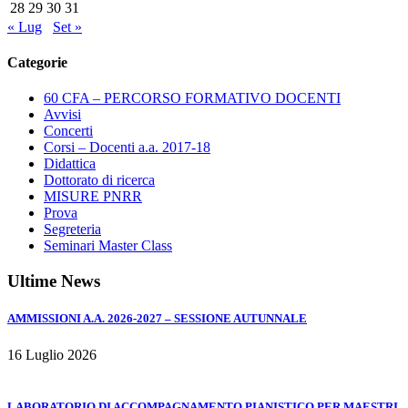
28
29
30
31
« Lug
Set »
Categorie
60 CFA – PERCORSO FORMATIVO DOCENTI
Avvisi
Concerti
Corsi – Docenti a.a. 2017-18
Didattica
Dottorato di ricerca
MISURE PNRR
Prova
Segreteria
Seminari Master Class
Ultime News
AMMISSIONI A.A. 2026-2027 – SESSIONE AUTUNNALE
16 Luglio 2026
LABORATORIO DI ACCOMPAGNAMENTO PIANISTICO PER MAESTRI