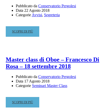
Pubblicato da
Conservatorio Pergolesi
Data
22 Agosto 2018
Categorie
Avvisi
,
Segreteria
READ
SCOPRI DI PIÙ
MORE
ABOUT
AVVISO
IMPORTANTE:
COMPILAZIONE
Master class di Oboe – Francesco Di
PIANI
Rosa – 18 settembre 2018
DI
STUDIO
INDIVIDUALI
Pubblicato da
Conservatorio Pergolesi
Data
17 Agosto 2018
A.A.
Categorie
Seminari Master Class
2018-
19
READ
SCOPRI DI PIÙ
MORE
ABOUT