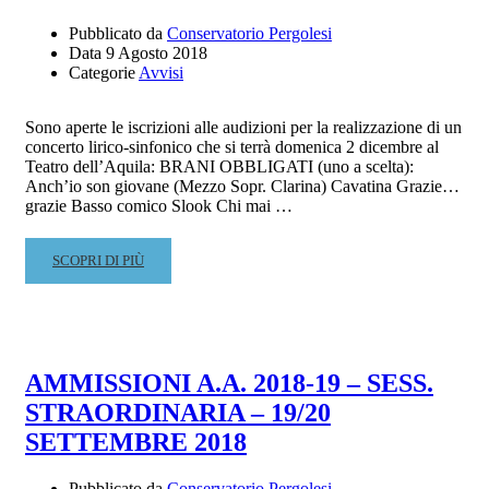
AL
18
Pubblicato da
Conservatorio Pergolesi
Data
9 Agosto 2018
AGOSTO
Categorie
Avvisi
2018
Sono aperte le iscrizioni alle audizioni per la realizzazione di un
concerto lirico-sinfonico che si terrà domenica 2 dicembre al
Teatro dell’Aquila: BRANI OBBLIGATI (uno a scelta):
Anch’io son giovane (Mezzo Sopr. Clarina) Cavatina Grazie…
grazie Basso comico Slook Chi mai …
READ
SCOPRI DI PIÙ
MORE
ABOUT
AUDIZIONE
VOCI
LIRICHE
AMMISSIONI A.A. 2018-19 – SESS.
–
STRAORDINARIA – 19/20
SCADENZA
DOMANDE
SETTEMBRE 2018
14
SETTEMBRE
Pubblicato da
Conservatorio Pergolesi