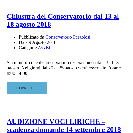
MASTER
CLASS
Chiusura del Conservatorio dal 13 al
DI
18 agosto 2018
OBOE
–
FRANCESCO
Pubblicato da
Conservatorio Pergolesi
DI
Data
9 Agosto 2018
Categorie
Avvisi
ROSA
–
18
Si comunica che il Conservatorio resterà chiuso dal 13 al 18
SETTEMBRE
agosto. Nei giorni dal 20 al 25 agosto verrà osservato l’orario
2018
8:00-14:00.
READ
SCOPRI DI PIÙ
MORE
ABOUT
CHIUSURA
DEL
CONSERVATORIO
AUDIZIONE VOCI LIRICHE –
DAL
scadenza domande 14 settembre 2018
13