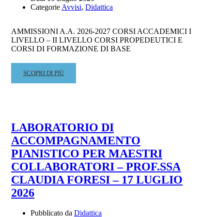
Categorie
Avvisi
,
Didattica
AMMISSIONI A.A. 2026-2027 CORSI ACCADEMICI I
LIVELLO – II LIVELLO CORSI PROPEDEUTICI E
CORSI DI FORMAZIONE DI BASE
READ
SCOPRI DI PIÙ
MORE
ABOUT
AMMISSIONI
A.A.
2026-
LABORATORIO DI
2027
ACCOMPAGNAMENTO
–
SESSIONE
PIANISTICO PER MAESTRI
AUTUNNALE
COLLABORATORI – PROF.SSA
CLAUDIA FORESI – 17 LUGLIO
2026
Pubblicato da
Didattica