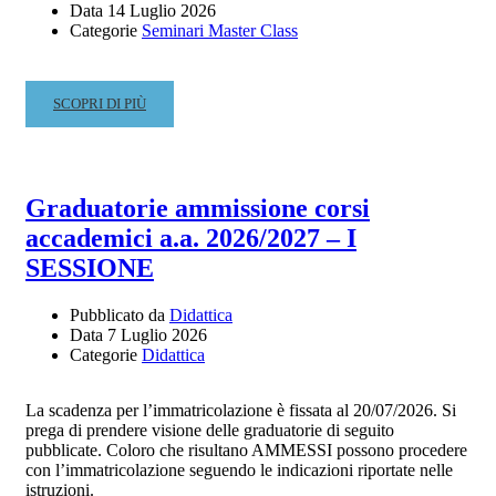
Data
14 Luglio 2026
Categorie
Seminari Master Class
READ
SCOPRI DI PIÙ
MORE
ABOUT
LABORATORIO
DI
Graduatorie ammissione corsi
ACCOMPAGNAMENTO
accademici a.a. 2026/2027 – I
PIANISTICO
PER
SESSIONE
MAESTRI
COLLABORATORI
Pubblicato da
Didattica
–
Data
7 Luglio 2026
PROF.SSA
Categorie
Didattica
CLAUDIA
FORESI
La scadenza per l’immatricolazione è fissata al 20/07/2026. Si
–
prega di prendere visione delle graduatorie di seguito
17
pubblicate. Coloro che risultano AMMESSI possono procedere
LUGLIO
con l’immatricolazione seguendo le indicazioni riportate nelle
2026
istruzioni.