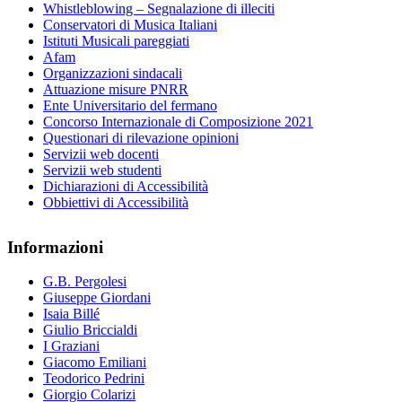
Whistleblowing – Segnalazione di illeciti
Conservatori di Musica Italiani
Istituti Musicali pareggiati
Afam
Organizzazioni sindacali
Attuazione misure PNRR
Ente Universitario del fermano
Concorso Internazionale di Composizione 2021
Questionari di rilevazione opinioni
Servizii web docenti
Servizii web studenti
Dichiarazioni di Accessibilità
Obbiettivi di Accessibilità
Informazioni
G.B. Pergolesi
Giuseppe Giordani
Isaia Billé
Giulio Briccialdi
I Graziani
Giacomo Emiliani
Teodorico Pedrini
Giorgio Colarizi