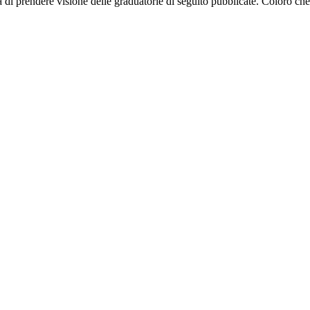
ga di prendere visione delle graduatorie di seguito pubblicate. Coloro