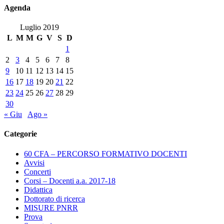
18
Agenda
LUGLIO
2019
Luglio 2019
–
L
M
M
G
V
S
D
ORE
1
21,30
2
3
4
5
6
7
8
–
9
10
11
12
13
14
15
CHIOSTRO
16
17
18
19
20
21
22
DEI
23
24
25
26
27
28
29
CARMELITANI
30
« Giu
Ago »
Categorie
60 CFA – PERCORSO FORMATIVO DOCENTI
Avvisi
Concerti
Corsi – Docenti a.a. 2017-18
Didattica
Dottorato di ricerca
MISURE PNRR
Prova