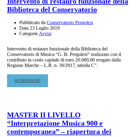
Intervento di restauro funzionale della
–
CANTO
Biblioteca del Conservatorio
ORE
–
21.30
PROF.SSA
ELIZABETH
Pubblicato da
Conservatorio Pergolesi
Data
23 Luglio 2019
NORBERG-
Categorie
Avvisi
SCHULZ
Intervento di restauro funzionale della Biblioteca del
Conservatorio di Musica “G. B. Pergolesi” realizzato con il
contributo in conto capitale di euro 20.000,00 erogato dalla
Regione Marche – L.R. n. 39/2917, tabella C”.
READ
SCOPRI DI PIÙ
MORE
ABOUT
INTERVENTO
DI
RESTAURO
MASTER II LIVELLO
FUNZIONALE
“Interpretazione Musica 900 e
DELLA
BIBLIOTECA
contemporanea” – riapertura dei
DEL