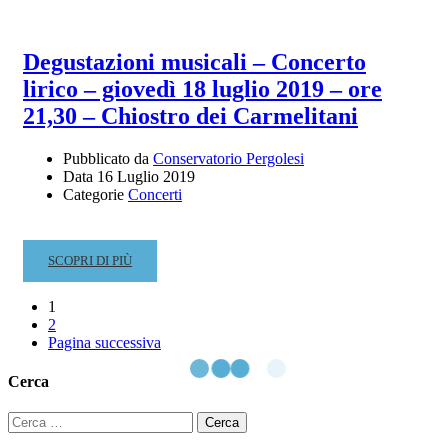
AVVISO
IMPORTANTE
Degustazioni musicali – Concerto
lirico – giovedì 18 luglio 2019 – ore
21,30 – Chiostro dei Carmelitani
Pubblicato da
Conservatorio Pergolesi
Data
16 Luglio 2019
Categorie
Concerti
READ
SCOPRI DI PIÙ
MORE
ABOUT
1
DEGUSTAZIONI
2
MUSICALI
Pagina successiva
–
CONCERTO
Cerca
LIRICO
Ricerca
–
per:
GIOVEDÌ