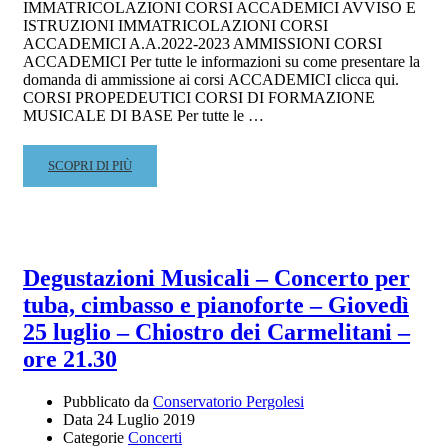
IMMATRICOLAZIONI CORSI ACCADEMICI AVVISO E
E
ISTRUZIONI IMMATRICOLAZIONI CORSI
FISARMONICA
ACCADEMICI A.A.2022-2023 AMMISSIONI CORSI
–
ACCADEMICI Per tutte le informazioni su come presentare la
GIOVEDÌ
domanda di ammissione ai corsi ACCADEMICI clicca qui.
1
CORSI PROPEDEUTICI CORSI DI FORMAZIONE
AGOSTO
MUSICALE DI BASE Per tutte le …
2019
–
READ
SCOPRI DI PIÙ
ORE
MORE
21,30
ABOUT
–
AMMISSIONI
CHIOSTRO
A.A.
DEI
2022/2023
CARMELITANI
Degustazioni Musicali – Concerto per
–
tuba, cimbasso e pianoforte – Giovedì
IMMATRICOLAZIONI
A.A.
25 luglio – Chiostro dei Carmelitani –
2022/2023
ore 21.30
Pubblicato da
Conservatorio Pergolesi
Data
24 Luglio 2019
Categorie
Concerti