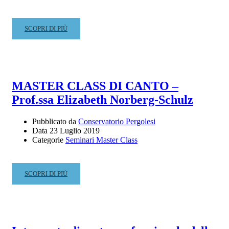
READ
SCOPRI DI PIÙ
MORE
ABOUT
DEGUSTAZIONI
MUSICALI
–
MASTER CLASS DI CANTO –
CONCERTO
Prof.ssa Elizabeth Norberg-Schulz
PER
TUBA,
CIMBASSO
Pubblicato da
Conservatorio Pergolesi
Data
23 Luglio 2019
E
Categorie
Seminari Master Class
PIANOFORTE
–
GIOVEDÌ
25
READ
SCOPRI DI PIÙ
LUGLIO
MORE
–
ABOUT
CHIOSTRO
MASTER
DEI
CLASS
CARMELITANI
DI