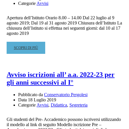
RIAPERTURA
Categorie
Avvisi
DEI
TERMINI
Apertura dell’Istituto Orario 8.00 – 14.00 Dal 22 luglio al 9
(SCADENZA
agosto 2019; Dal 19 al 31 agosto 2019 Chiusura dell’Istituto La
DOMANDE
chiusura dell’Istituto si effettua nei seguenti giorni: dal 10 al 17
30
agosto 2019
SETTEMBRE
2019)
READ
SCOPRI DI PIÙ
MORE
ABOUT
APERTURE-
CHIUSURE
Avviso iscrizioni all’ a.a. 2022-23 per
DEL
gli anni successivi al I°
CONSERVATORIO
DURANTE
IL
Pubblicato da
Conservatorio Pergolesi
PERIODO
Data
18 Luglio 2019
Categorie
Avvisi
,
Didattica
,
Segreteria
ESTIVO
(LUGLIO-
AGOSTO)
Gli studenti del Pre- Accademico possono iscriversi utilizzando
il modello al link di seguito Modello iscrizione Pre –