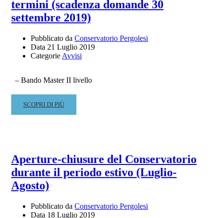
termini (scadenza domande 30
CONSERVATORIO
settembre 2019)
Pubblicato da
Conservatorio Pergolesi
Data
21 Luglio 2019
Categorie
Avvisi
– Bando Master II livello
READ
SCOPRI DI PIÙ
MORE
ABOUT
MASTER
II
LIVELLO
Aperture-chiusure del Conservatorio
“INTERPRETAZIONE
durante il periodo estivo (Luglio-
MUSICA
900
Agosto)
E
CONTEMPORANEA”
Pubblicato da
Conservatorio Pergolesi
–
Data
18 Luglio 2019