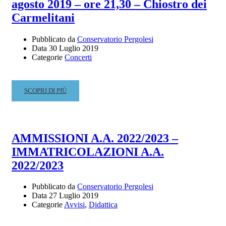
agosto 2019 – ore 21,30 – Chiostro dei
Carmelitani
Pubblicato da
Conservatorio Pergolesi
Data
30 Luglio 2019
Categorie
Concerti
READ
SCOPRI DI PIÙ
MORE
ABOUT
DEGUSTAZIONI
MUSICALI
AMMISSIONI A.A. 2022/2023 –
–
IMMATRICOLAZIONI A.A.
BROTHERHOOD
–
2022/2023
CONCERTO
DEL
Pubblicato da
Conservatorio Pergolesi
DUO
Data
27 Luglio 2019
SAMPAOLESI
Categorie
Avvisi
,
Didattica
–
CHITARRA