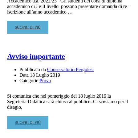
Accademico a.a. 2022/23 Gli studenti dei corsi di diploma
accademico di I e II livello possono presentare domanda di re-
iscrizione all’anno accademico …
READ
SCOPRI DI PIÙ
MORE
ABOUT
AVVISO
ISCRIZIONI
Avviso importante
ALL’
A.A.
Pubblicato da
Conservatorio Pergolesi
2022-
Data
18 Luglio 2019
23
Categorie
Prova
PER
GLI
ANNI
Si comunica che nel pomeriggio del 18 luglio 2019 la
SUCCESSIVI
Segreteria Didattica sarà chiusa al pubblico. Ci scusiamo per il
disagio.
AL
I°
READ
SCOPRI DI PIÙ
MORE
ABOUT