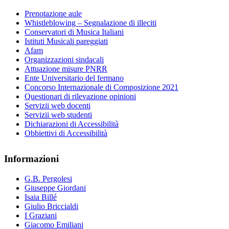
Prenotazione aule
Whistleblowing – Segnalazione di illeciti
Conservatori di Musica Italiani
Istituti Musicali pareggiati
Afam
Organizzazioni sindacali
Attuazione misure PNRR
Ente Universitario del fermano
Concorso Internazionale di Composizione 2021
Questionari di rilevazione opinioni
Servizii web docenti
Servizii web studenti
Dichiarazioni di Accessibilità
Obbiettivi di Accessibilità
Informazioni
G.B. Pergolesi
Giuseppe Giordani
Isaia Billé
Giulio Briccialdi
I Graziani
Giacomo Emiliani