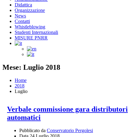
Didattica
Organizzazione
News
Contatti
Whistleblowing
Studenti Internazionali
MISURE PNRR
Mese: Luglio 2018
Home
2018
Luglio
Verbale commissione gara distributori
automatici
Pubblicato da
Conservatorio Pergolesi
Data
24 Luglio 2018