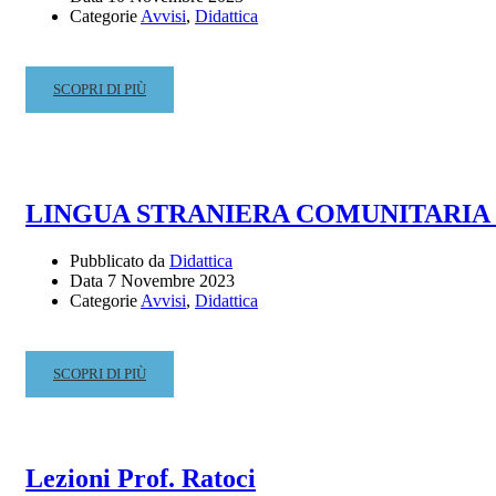
FINALI
Categorie
Avvisi
,
Didattica
II°
SESSIONE
A.A.
READ
SCOPRI DI PIÙ
2022/2023
MORE
ABOUT
CALENDARIO
ESAMI
PRIVATISTI
LINGUA STRANIERA COMUNITARIA (
VECCHIO
ORDINAMENTO
Pubblicato da
Didattica
–
Data
7 Novembre 2023
2023
Categorie
Avvisi
,
Didattica
READ
SCOPRI DI PIÙ
MORE
ABOUT
LINGUA
STRANIERA
Lezioni Prof. Ratoci
COMUNITARIA