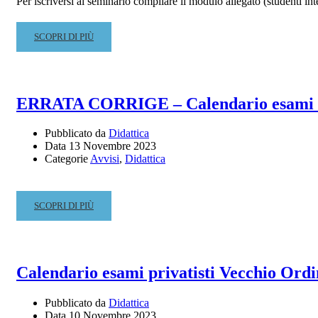
Per iscriversi al seminario compilare il modulo allegato (studenti in
READ
SCOPRI DI PIÙ
MORE
ABOUT
SEMINARIO
“DALL’IMPROVVISAZIONE
ERRATA CORRIGE – Calendario esami fina
ALL’INTERPRETAZIONE”
M°
Pubblicato da
Didattica
DARIO
Data
13 Novembre 2023
CALDERONE
Categorie
Avvisi
,
Didattica
READ
SCOPRI DI PIÙ
MORE
ABOUT
ERRATA
CORRIGE
Calendario esami privatisti Vecchio Ord
–
CALENDARIO
Pubblicato da
Didattica
ESAMI
Data
10 Novembre 2023