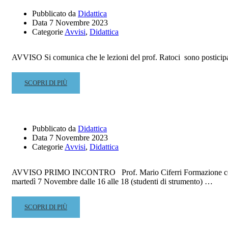
(INGLESE)
Pubblicato da
Didattica
–
Data
7 Novembre 2023
POSTICIPO
Categorie
Avvisi
,
Didattica
LEZIONI
AVVISO Si comunica che le lezioni del prof. Ratoci sono posticipat
READ
SCOPRI DI PIÙ
MORE
ABOUT
LEZIONI
PROF.
Pubblicato da
Didattica
RATOCI
Data
7 Novembre 2023
Categorie
Avvisi
,
Didattica
AVVISO PRIMO INCONTRO Prof. Mario Ciferri Formazione corale e 
martedì 7 Novembre dalle 16 alle 18 (studenti di strumento) …
READ
SCOPRI DI PIÙ
MORE
ABOUT