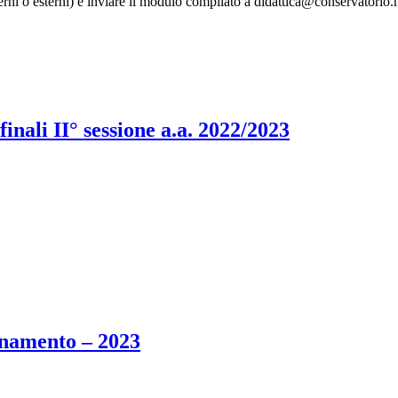
terni o esterni) e inviare il modulo compilato a didattica@conservatorio.n
li II° sessione a.a. 2022/2023
inamento – 2023