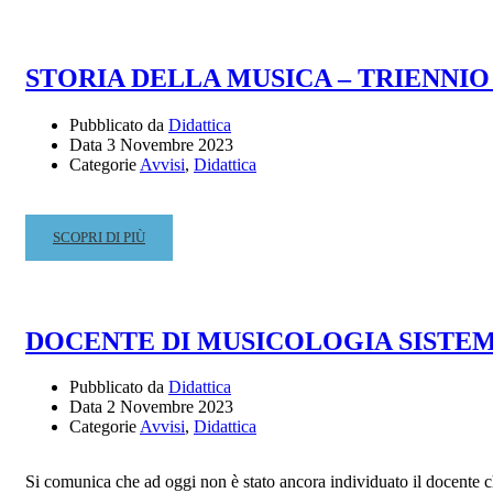
STORIA DELLA MUSICA – TRIENNIO
Pubblicato da
Didattica
Data
3 Novembre 2023
Categorie
Avvisi
,
Didattica
READ
SCOPRI DI PIÙ
MORE
ABOUT
STORIA
DELLA
DOCENTE DI MUSICOLOGIA SISTEMATI
MUSICA
–
Pubblicato da
Didattica
TRIENNIO
Data
2 Novembre 2023
E
Categorie
Avvisi
,
Didattica
BIENNIO
Si comunica che ad oggi non è stato ancora individuato il docente ch