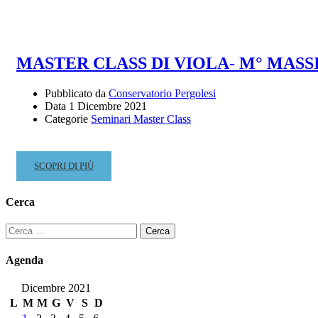
ABOUT
CONCERTO
DI
MUSICA
MASTER CLASS DI VIOLA- M° MASSI
BAROCCA
–
Pubblicato da
Conservatorio Pergolesi
GIOVEDÌ
Data
1 Dicembre 2021
16
Categorie
Seminari Master Class
DICEMBRE
2021
–
READ
SCOPRI DI PIÙ
ORE
MORE
18.45
ABOUT
–
Cerca
MASTER
CHIESA
CLASS
DI
Ricerca
DI
S.
per:
VIOLA-
LUCIA
Agenda
M°
MASSIMO
Dicembre 2021
PARIS
L
M
M
G
V
S
D
–