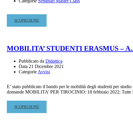
Categorie
Seminari Master Class
MUSICA
CONTEMPORANEA
READ
SCOPRI DI PIÙ
MORE
ABOUT
PRASSI
CAMERISTICA
MOBILITA’ STUDENTI ERASMUS – A.A
ALLA
LUCE
Pubblicato da
Didattica
DELLA
Data
21 Dicembre 2021
FENOMENOLOGIA
Categorie
Avvisi
–
3
INCONTRI
E’ stato pubblicato il bando per le mobilità degli studenti per 
CON
domande MOBILITA’ PER TIROCINIO: 18 febbraio 2022; Tutte l
CHRISTA
BÜTZBERGER:
READ
SCOPRI DI PIÙ
8
MORE
MARZO,
ABOUT
8
MOBILITA’
E
STUDENTI
21