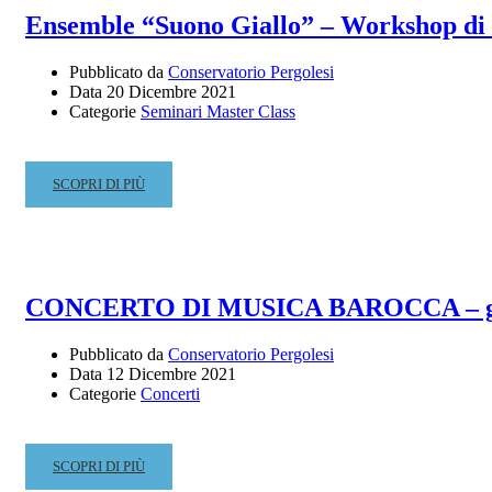
ERASMUS
Ensemble “Suono Giallo” – Workshop di r
APRILE
–
2022
A.A.
Pubblicato da
Conservatorio Pergolesi
2022/2023
Data
20 Dicembre 2021
Categorie
Seminari Master Class
READ
SCOPRI DI PIÙ
MORE
ABOUT
ENSEMBLE
“SUONO
GIALLO”
CONCERTO DI MUSICA BAROCCA – giovedì
–
WORKSHOP
Pubblicato da
Conservatorio Pergolesi
DI
Data
12 Dicembre 2021
REPERTORIO
Categorie
Concerti
CONTEMPORANEO
(ISCRIZIONI
ENTRO
READ
SCOPRI DI PIÙ
IL
MORE
31.12.2021)