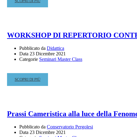
READ
SCOPRI DI PIÙ
E
MORE
DI
ABOUT
EDUCAZIONE
AVVISO
MUSICALE
PER
DELLE
AUDIZIONI
WORKSHOP DI REPERTORIO CONTEMPO
SCUOLE
STAGIONE
SECONDARIE
CONCERTISTICA
–
Pubblicato da
Didattica
STUDENTI
LUNEDI
Data
23 Dicembre 2021
10
Categorie
Seminari Master Class
GENNAIO
ORE
18,00
READ
SCOPRI DI PIÙ
MORE
ABOUT
WORKSHOP
DI
REPERTORIO
Prassi Cameristica alla luce della Fenome
CONTEMPORANEO
–
Pubblicato da
Conservatorio Pergolesi
MASTERCLASS
Data
23 Dicembre 2021
DI