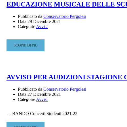
EDUCAZIONE MUSICALE DELLE SCUO
VIOLA
RIMANDATA
A
Pubblicato da
Conservatorio Pergolesi
Data
29 Dicembre 2021
DATA
Categorie
Avvisi
DA
DESTINARSI
READ
SCOPRI DI PIÙ
MORE
ABOUT
LICEO
MUSICALE
–
AVVISO PER AUDIZIONI STAGIONE
INCONTRO
DI
Pubblicato da
Conservatorio Pergolesi
ORIENTAMENTO
Data
27 Dicembre 2021
ONLINE
Categorie
Avvisi
RIVOLTO
AI
DOCENTI
– BANDO Concerti Studenti 2021-22
DI
STRUMENTO