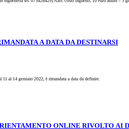
n biglietteria tel. 073428429) Altri: costo biglietto, 10 euro adulti – 5 
RIMANDATA A DATA DA DESTINARSI
al 11 al 14 gennaio 2022, è rimandata a data da definire.
ORIENTAMENTO ONLINE RIVOLTO AI D