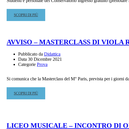
Studenti e personale del Conservatorio ingresso gratuito (prenotare i
READ
SCOPRI DI PIÙ
MORE
ABOUT
CONCERTO
INAUGURAZIONE
AVVISO – MASTERCLASS DI VIOLA 
A.A.
2021-
Pubblicato da
Didattica
22
Data
30 Dicembre 2021
–
Categorie
Prova
DOMENICA
9
GENNAIO
Si comunica che la Masterclass del M° Paris, prevista per i giorni d
2022
–
READ
SCOPRI DI PIÙ
ORE
MORE
18.00
ABOUT
–
AVVISO
TEATRO
–
DELL’AQUILA
MASTERCLASS
LICEO MUSICALE – INCONTRO DI 
DI