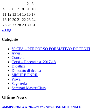
1
2
3
4
5
6
7
8
9
10
11
12
13
14
15
16
17
18
19
20
21
22
23
24
25
26
27
28
29
30
31
« Lug
Categorie
60 CFA – PERCORSO FORMATIVO DOCENTI
Avvisi
Concerti
Corsi – Docenti a.a. 2017-18
Didattica
Dottorato di ricerca
MISURE PNRR
Prova
Segreteria
Seminari Master Class
Ultime News
AMMISSIONI A.A. 2026-2027 – SESSIONE AUTUNNALE