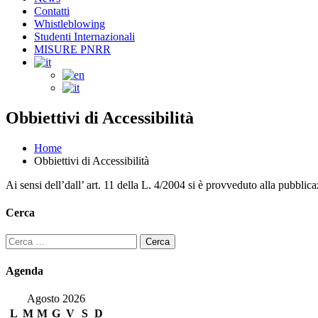
Contatti
Whistleblowing
Studenti Internazionali
MISURE PNRR
Obbiettivi di Accessibilità
Home
Obbiettivi di Accessibilità
Ai sensi dell’dall’ art. 11 della L. 4/2004 si è provveduto alla pubblic
Cerca
Ricerca
per:
Agenda
Agosto 2026
L
M
M
G
V
S
D