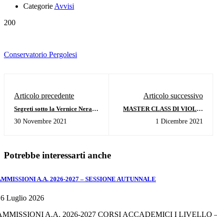
Categorie
Avvisi
200
Conservatorio Pergolesi
Articolo precedente
Articolo successivo
Segreti sotto la Vernice Nera (a
MASTER CLASS DI VIOLA-
cura di Steinway & Sons) -
M° MASSIMO PARIS - 11-14
30 Novembre 2021
1 Dicembre 2021
Giovedì 18 Novembre 2021 –
GENNAIO 2022
ore 16,00 Auditorium “I.Billè”
Potrebbe interessarti anche
AMMISSIONI A.A. 2026-2027 – SESSIONE AUTUNNALE
6 Luglio 2026
AMMISSIONI A.A. 2026-2027 CORSI ACCADEMICI I LIVELLO 