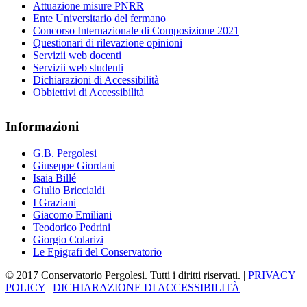
Attuazione misure PNRR
Ente Universitario del fermano
Concorso Internazionale di Composizione 2021
Questionari di rilevazione opinioni
Servizii web docenti
Servizii web studenti
Dichiarazioni di Accessibilità
Obbiettivi di Accessibilità
Informazioni
G.B. Pergolesi
Giuseppe Giordani
Isaia Billé
Giulio Briccialdi
I Graziani
Giacomo Emiliani
Teodorico Pedrini
Giorgio Colarizi
Le Epigrafi del Conservatorio
© 2017 Conservatorio Pergolesi. Tutti i diritti riservati. |
PRIVACY
POLICY
|
DICHIARAZIONE DI ACCESSIBILITÀ