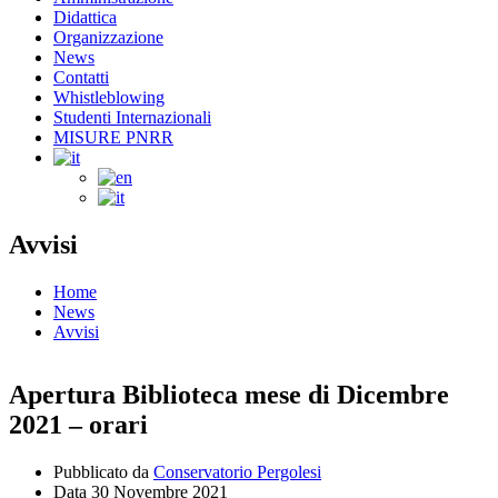
Didattica
Organizzazione
News
Contatti
Whistleblowing
Studenti Internazionali
MISURE PNRR
Avvisi
Home
News
Avvisi
Apertura Biblioteca mese di Dicembre
2021 – orari
Pubblicato da
Conservatorio Pergolesi
Data
30 Novembre 2021