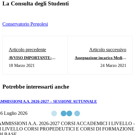
La Consulta degli Studenti
Conservatorio Pergolesi
Articolo precedente
Articolo successivo
AVVISO IMPORTANTE:
Assegnazione incarico Medico
SOSPENSIONE ATTIVITA'
Competente per la
18 Marzo 2021
24 Marzo 2021
DIDATTICA IN PRESENZA
sorveglianza sanitaria dei
FINO AL 27 MARZO 2021
lavoratori
Potrebbe interessarti anche
AMMISSIONI A.A. 2026-2027 – SESSIONE AUTUNNALE
6 Luglio 2026
AMMISSIONI A.A. 2026-2027 CORSI ACCADEMICI I LIVELLO 
II LIVELLO CORSI PROPEDEUTICI E CORSI DI FORMAZIONE
DI BASE