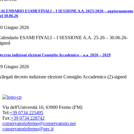
ALENDARIO ESAMI FINALI – I SESSIONE A.A. 2025/2026 – aggiornamento
el 30.06.26
30 Giugno 2026
Calendario ESAMI FINALI – I SESSIONE A.A. 25-26 – 30.06.26-
igned
ecreto indizioni elezioni Consiglio Accademico – a.a. 2026 – 2029
29 Giugno 2026
llegati decreto indizione elezioni Consiglio Accademico (2)-signed
Via dell'Università 16, 63900 Fermo (FM)
Tel:
+39 0734 225495
Fax:
+39 0734 228742
conservatoriofermo@conservatorio.net
conservatoriofermo@pec.it