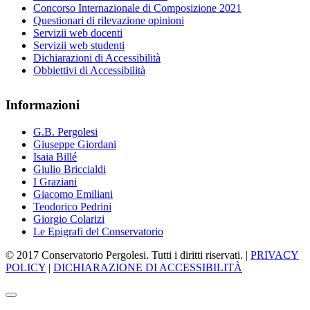
Concorso Internazionale di Composizione 2021
Questionari di rilevazione opinioni
Servizii web docenti
Servizii web studenti
Dichiarazioni di Accessibilità
Obbiettivi di Accessibilità
Informazioni
G.B. Pergolesi
Giuseppe Giordani
Isaia Billé
Giulio Briccialdi
I Graziani
Giacomo Emiliani
Teodorico Pedrini
Giorgio Colarizi
Le Epigrafi del Conservatorio
© 2017 Conservatorio Pergolesi. Tutti i diritti riservati. |
PRIVACY
POLICY
|
DICHIARAZIONE DI ACCESSIBILITÀ