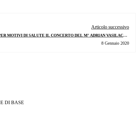
Articolo successivo
PER MOTIVI DI SALUTE IL CONCERTO DEL M° ADRIAN VASILACHE
 PREVISTO PER IL 16 GENNAIO E' SPOSTATO AL 23 GENNAIO 2020
8 Gennaio 2020
NE DI BASE