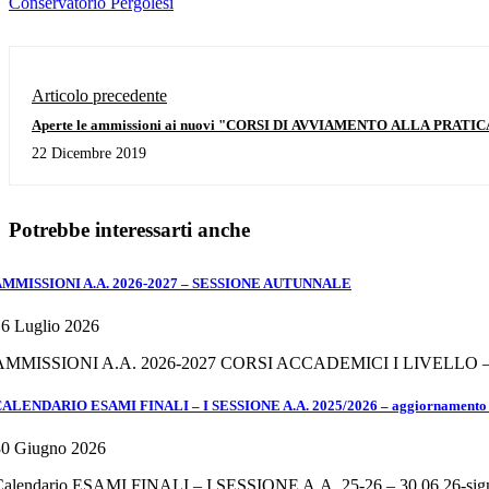
Conservatorio Pergolesi
Articolo precedente
Aperte le ammissioni ai nuovi "CORSI DI AVVIAMENTO ALLA PRATI
domande 31 gennaio 2020
22 Dicembre 2019
Potrebbe interessarti anche
AMMISSIONI A.A. 2026-2027 – SESSIONE AUTUNNALE
6 Luglio 2026
AMMISSIONI A.A. 2026-2027 CORSI ACCADEMICI I LIVELLO
ALENDARIO ESAMI FINALI – I SESSIONE A.A. 2025/2026 – aggiornamento d
30 Giugno 2026
Calendario ESAMI FINALI – I SESSIONE A.A. 25-26 – 30.06.26-sig