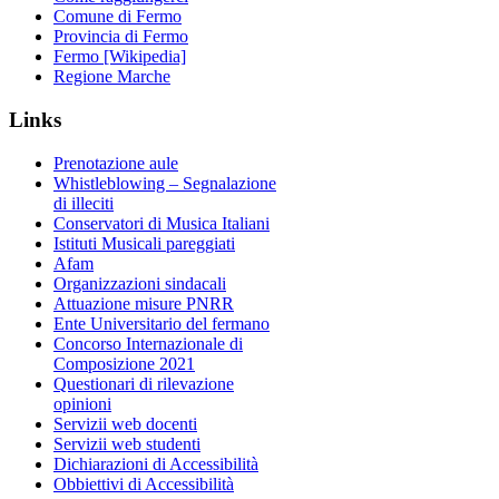
Comune di Fermo
Provincia di Fermo
Fermo [Wikipedia]
Regione Marche
Links
Prenotazione aule
Whistleblowing – Segnalazione
di illeciti
Conservatori di Musica Italiani
Istituti Musicali pareggiati
Afam
Organizzazioni sindacali
Attuazione misure PNRR
Ente Universitario del fermano
Concorso Internazionale di
Composizione 2021
Questionari di rilevazione
opinioni
Servizii web docenti
Servizii web studenti
Dichiarazioni di Accessibilità
Obbiettivi di Accessibilità