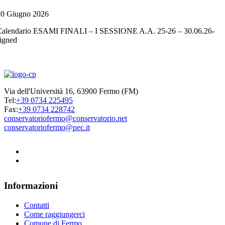
30 Giugno 2026
Calendario ESAMI FINALI – I SESSIONE A.A. 25-26 – 30.06.26-
igned
Via dell'Università 16, 63900 Fermo (FM)
Tel:
+39 0734 225495
Fax:
+39 0734 228742
conservatoriofermo@conservatorio.net
conservatoriofermo@pec.it
Informazioni
Contatti
Come raggiungerci
Comune di Fermo