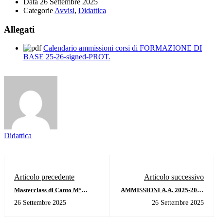
Data
26 Settembre 2025
Categorie
Avvisi
,
Didattica
Allegati
Calendario ammissioni corsi di FORMAZIONE DI
BASE 25-26-signed-PROT.
Didattica
Articolo precedente
Articolo successivo
Masterclass di Canto M°
AMMISSIONI A.A. 2025-2026
Giuseppe Sabbatini 6-7-8
SECONDA SESSIONE -
26 Settembre 2025
26 Settembre 2025
ottobre 2025
GRADUATORIE