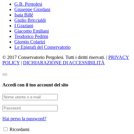
G.B. Pergolesi
Giuseppe Giordani
Isaia Billé
Giulio Briccialdi
I Graziani
Giacomo Emiliani
Teodorico Pedrini
Giorgio Colarizi
Le Epigrafi del Conservatorio
© 2017 Conservatorio Pergolesi. Tutti i diritti riservati. |
PRIVACY
POLICY
|
DICHIARAZIONE DI ACCESSIBILITÀ
Accedi con il tuo account del sito
Hai perso la password?
Ricordami