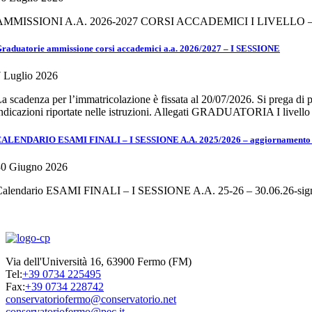
AMMISSIONI A.A. 2026-2027 CORSI ACCADEMICI I LIVELLO
raduatorie ammissione corsi accademici a.a. 2026/2027 – I SESSIONE
 Luglio 2026
a scadenza per l’immatricolazione è fissata al 20/07/2026. Si prega d
ndicazioni riportate nelle istruzioni. Allegati GRADUATORIA I livell
ALENDARIO ESAMI FINALI – I SESSIONE A.A. 2025/2026 – aggiornamento d
30 Giugno 2026
Calendario ESAMI FINALI – I SESSIONE A.A. 25-26 – 30.06.26-sig
Via dell'Università 16, 63900 Fermo (FM)
Tel:
+39 0734 225495
Fax:
+39 0734 228742
conservatoriofermo@conservatorio.net
conservatoriofermo@pec.it