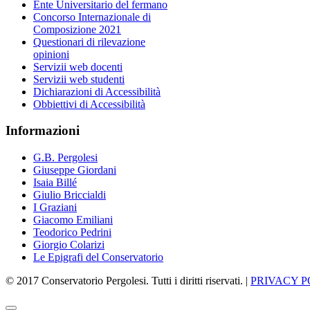
Ente Universitario del fermano
Concorso Internazionale di
Composizione 2021
Questionari di rilevazione
opinioni
Servizii web docenti
Servizii web studenti
Dichiarazioni di Accessibilità
Obbiettivi di Accessibilità
Informazioni
G.B. Pergolesi
Giuseppe Giordani
Isaia Billé
Giulio Briccialdi
I Graziani
Giacomo Emiliani
Teodorico Pedrini
Giorgio Colarizi
Le Epigrafi del Conservatorio
© 2017 Conservatorio Pergolesi. Tutti i diritti riservati. |
PRIVACY P