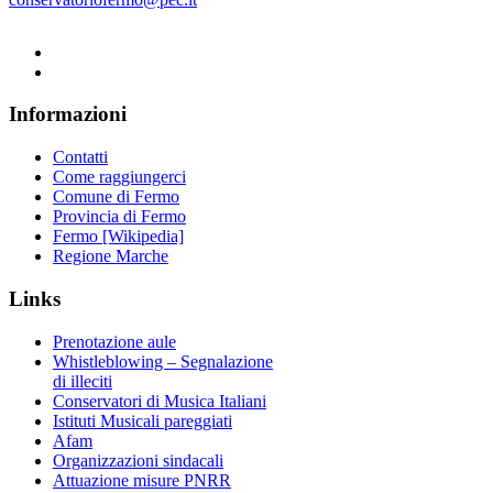
Informazioni
Contatti
Come raggiungerci
Comune di Fermo
Provincia di Fermo
Fermo [Wikipedia]
Regione Marche
Links
Prenotazione aule
Whistleblowing – Segnalazione
di illeciti
Conservatori di Musica Italiani
Istituti Musicali pareggiati
Afam
Organizzazioni sindacali
Attuazione misure PNRR