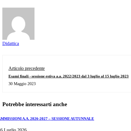
Didattica
Articolo precedente
Esami finali - sessione estiva a.a. 2022/2023 dal 3 luglio al 15 luglio 2023
30 Maggio 2023
Potrebbe interessarti anche
AMMISSIONI A.A. 2026-2027 – SESSIONE AUTUNNALE
6 Luglio 2026