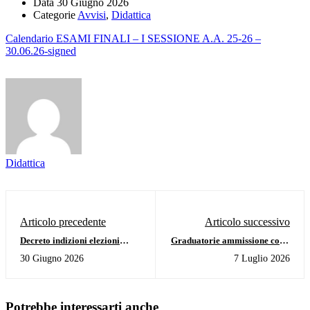
Data
30 Giugno 2026
Categorie
Avvisi
,
Didattica
Calendario ESAMI FINALI – I SESSIONE A.A. 25-26 –
30.06.26-signed
Didattica
Articolo precedente
Articolo successivo
Decreto indizioni elezioni
Graduatorie ammissione corsi
Consiglio Accademico - a.a.
accademici a.a. 2026/2027 - I
30 Giugno 2026
7 Luglio 2026
2026 - 2029
SESSIONE
Potrebbe interessarti anche