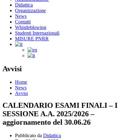
Didattica
Organizzazione
News
Contatti
Whistleblowing
Studenti Internazionali
MISURE PNRR
Avvisi
Home
News
Avvisi
CALENDARIO ESAMI FINALI – I
SESSIONE A.A. 2025/2026 –
aggiornamento del 30.06.26
Pubblicato da
Didattica