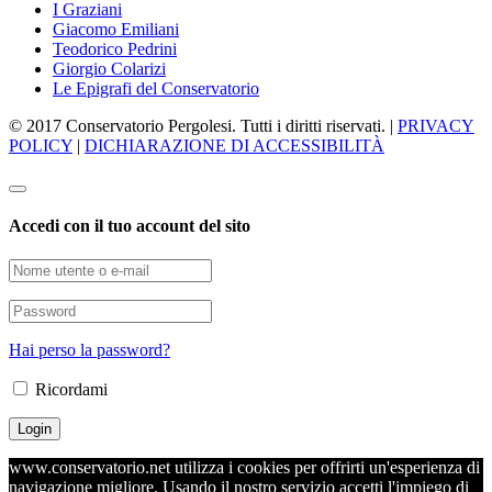
I Graziani
Giacomo Emiliani
Teodorico Pedrini
Giorgio Colarizi
Le Epigrafi del Conservatorio
© 2017 Conservatorio Pergolesi. Tutti i diritti riservati. |
PRIVACY
POLICY
|
DICHIARAZIONE DI ACCESSIBILITÀ
Accedi con il tuo account del sito
Hai perso la password?
Ricordami
www.conservatorio.net utilizza i cookies per offrirti un'esperienza di
navigazione migliore. Usando il nostro servizio accetti l'impiego di