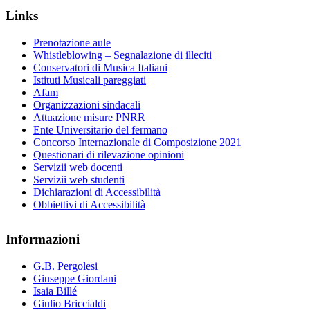
Links
Prenotazione aule
Whistleblowing – Segnalazione di illeciti
Conservatori di Musica Italiani
Istituti Musicali pareggiati
Afam
Organizzazioni sindacali
Attuazione misure PNRR
Ente Universitario del fermano
Concorso Internazionale di Composizione 2021
Questionari di rilevazione opinioni
Servizii web docenti
Servizii web studenti
Dichiarazioni di Accessibilità
Obbiettivi di Accessibilità
Informazioni
G.B. Pergolesi
Giuseppe Giordani
Isaia Billé
Giulio Briccialdi