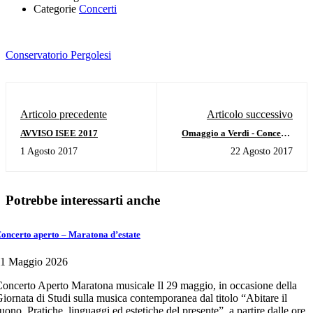
Categorie
Concerti
Conservatorio Pergolesi
Articolo precedente
Articolo successivo
AVVISO ISEE 2017
Omaggio a Verdi - Concerto
lirico (I giovedì al Chiostro dei
1 Agosto 2017
22 Agosto 2017
Carmelitani) - 24 agosto 2017 -
ore 21,15
Potrebbe interessarti anche
oncerto aperto – Maratona d’estate
11 Maggio 2026
oncerto Aperto Maratona musicale Il 29 maggio, in occasione della
iornata di Studi sulla musica contemporanea dal titolo “Abitare il
uono. Pratiche, linguaggi ed estetiche del presente”, a partire dalle ore