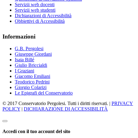
Servizii web docenti
Servizii web studenti
Dichiarazioni di Accessibilità
Obbiettivi di Accessibilità
Informazioni
G.B. Pergolesi
Giuseppe Giordani
Isaia Billé
Giulio Briccialdi
I Graziani
Giacomo Emiliani
Teodorico Pedrini
Giorgio Colarizi
Le Epigrafi del Conservatorio
© 2017 Conservatorio Pergolesi. Tutti i diritti riservati. |
PRIVACY
POLICY
|
DICHIARAZIONE DI ACCESSIBILITÀ
Accedi con il tuo account del sito