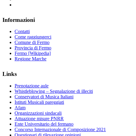
Informazioni
Contatti
Come raggiungerci
Comune di Fermo
Provincia di Fermo
Fermo [Wikipedia]
Regione Marche
Links
Prenotazione aule
Whistleblowing – Segnalazione di illeciti
Conservatori di Musica Italiani
Istituti Musicali pareggiati
Afam
Organizzazioni sindacali
Attuazione misure PNRR
Ente Universitario del fermano
Concorso Internazionale di Composizione 2021
Questionari di rilevazione opinioni