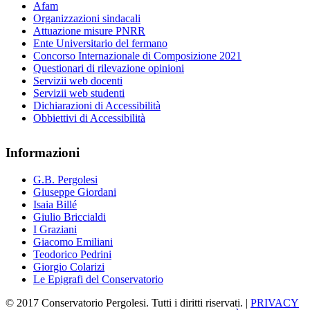
Afam
Organizzazioni sindacali
Attuazione misure PNRR
Ente Universitario del fermano
Concorso Internazionale di Composizione 2021
Questionari di rilevazione opinioni
Servizii web docenti
Servizii web studenti
Dichiarazioni di Accessibilità
Obbiettivi di Accessibilità
Informazioni
G.B. Pergolesi
Giuseppe Giordani
Isaia Billé
Giulio Briccialdi
I Graziani
Giacomo Emiliani
Teodorico Pedrini
Giorgio Colarizi
Le Epigrafi del Conservatorio
© 2017 Conservatorio Pergolesi. Tutti i diritti riservati. |
PRIVACY