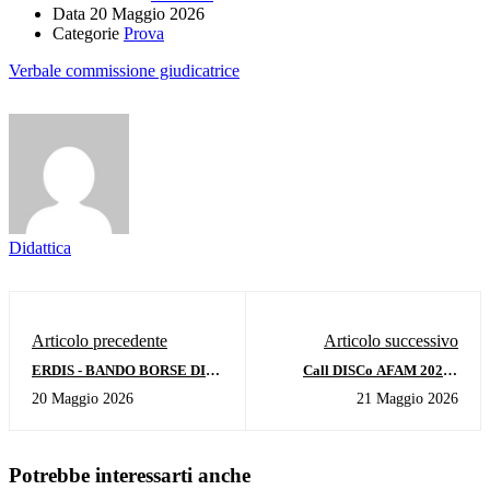
Data
20 Maggio 2026
Categorie
Prova
Verbale commissione giudicatrice
Didattica
Articolo precedente
Articolo successivo
ERDIS - BANDO BORSE DI
Call DISCo AFAM 2026 -
STUDIO 2026/2027 IN
Secondo Convegno Nazionale
20 Maggio 2026
21 Maggio 2026
ARRIVO...INIZIA A
dei Dottorandi AFAM
PREPARARE I DOCUMENTI
Potrebbe interessarti anche