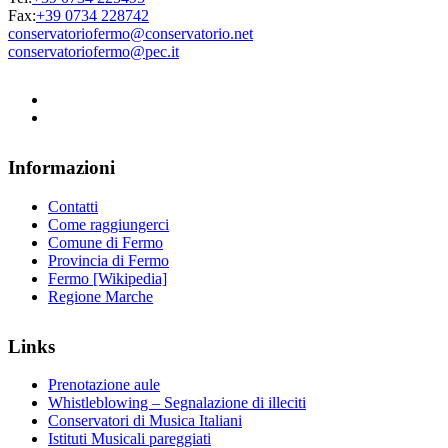
Fax:
+39 0734 228742
conservatoriofermo@conservatorio.net
conservatoriofermo@pec.it
Informazioni
Contatti
Come raggiungerci
Comune di Fermo
Provincia di Fermo
Fermo [Wikipedia]
Regione Marche
Links
Prenotazione aule
Whistleblowing – Segnalazione di illeciti
Conservatori di Musica Italiani
Istituti Musicali pareggiati