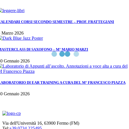
CALENDARI CORSI SECONDO SEMESTRE – PROF. FRATTEGIANI
3 Marzo 2026
MASTERCLASS DI SAXOFONO – M° MARIO MARZI
30 Gennaio 2026
LABORATORIO DI EAR TRAINING A CURA DEL M° FRANCESCO PIAZZA
30 Gennaio 2026
Via dell'Università 16, 63900 Fermo (FM)
Tel:
+39 0734 225495