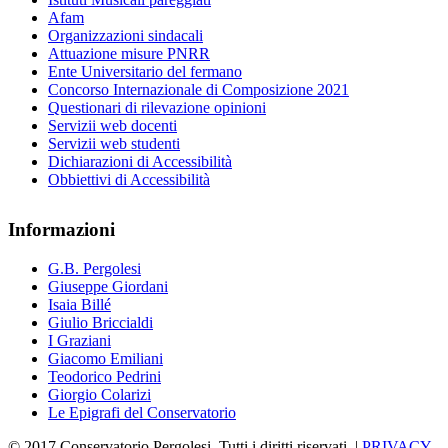
Afam
Organizzazioni sindacali
Attuazione misure PNRR
Ente Universitario del fermano
Concorso Internazionale di Composizione 2021
Questionari di rilevazione opinioni
Servizii web docenti
Servizii web studenti
Dichiarazioni di Accessibilità
Obbiettivi di Accessibilità
Informazioni
G.B. Pergolesi
Giuseppe Giordani
Isaia Billé
Giulio Briccialdi
I Graziani
Giacomo Emiliani
Teodorico Pedrini
Giorgio Colarizi
Le Epigrafi del Conservatorio
© 2017 Conservatorio Pergolesi. Tutti i diritti riservati. |
PRIVACY