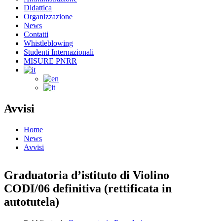
Didattica
Organizzazione
News
Contatti
Whistleblowing
Studenti Internazionali
MISURE PNRR
Avvisi
Home
News
Avvisi
Graduatoria d’istituto di Violino
CODI/06 definitiva (rettificata in
autotutela)