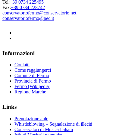
Tel:
+39 0734 225495
Fax:
+39 0734 228742
conservatoriofermo@conservatorio.net
conservatoriofermo@pec.it
Informazioni
Contatti
Come raggiungerci
Comune di Fermo
Provincia di Fermo
Fermo [Wikipedia]
Regione Marche
Links
Prenotazione aule
Whistleblowing – Segnalazione di illeciti
Conservatori di Musica Italiani
Istituti Musicali pareggiati