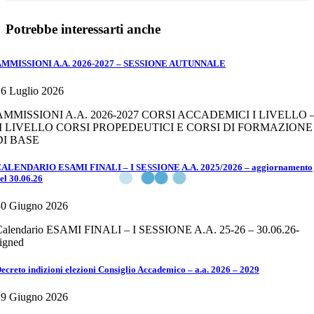
INDIVIDUALI,
COLLETTIVE E A SCELTA
Potrebbe interessarti anche
AMMISSIONI A.A. 2026-2027 – SESSIONE AUTUNNALE
6 Luglio 2026
AMMISSIONI A.A. 2026-2027 CORSI ACCADEMICI I LIVELLO 
II LIVELLO CORSI PROPEDEUTICI E CORSI DI FORMAZIONE
DI BASE
ALENDARIO ESAMI FINALI – I SESSIONE A.A. 2025/2026 – aggiornamento
el 30.06.26
30 Giugno 2026
Calendario ESAMI FINALI – I SESSIONE A.A. 25-26 – 30.06.26-
igned
ecreto indizioni elezioni Consiglio Accademico – a.a. 2026 – 2029
29 Giugno 2026