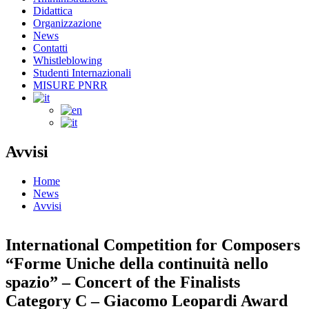
Didattica
Organizzazione
News
Contatti
Whistleblowing
Studenti Internazionali
MISURE PNRR
Avvisi
Home
News
Avvisi
International Competition for Composers
“Forme Uniche della continuità nello
spazio” – Concert of the Finalists
Category C – Giacomo Leopardi Award