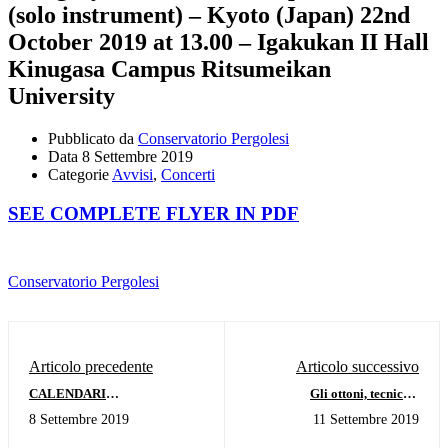
(solo instrument) – Kyoto (Japan) 22nd
October 2019 at 13.00 – Igakukan II Hall
Kinugasa Campus Ritsumeikan
University
Pubblicato da
Conservatorio Pergolesi
Data
8 Settembre 2019
Categorie
Avvisi
,
Concerti
SEE COMPLETE FLYER IN PDF
Conservatorio Pergolesi
Articolo precedente
Articolo successivo
CALENDARI
Gli ottoni, tecnica e
PROPEDEUTICI E
interpretazione - 23 settembre
8 Settembre 2019
11 Settembre 2019
CALENDARI TRIENNIO -
2019 ore 11.00
BIENNIO delle MATERIE