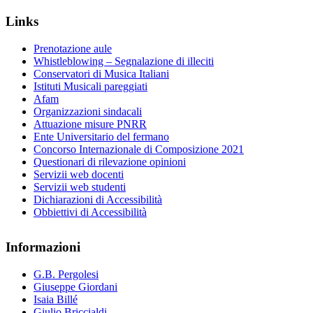
Links
Prenotazione aule
Whistleblowing – Segnalazione di illeciti
Conservatori di Musica Italiani
Istituti Musicali pareggiati
Afam
Organizzazioni sindacali
Attuazione misure PNRR
Ente Universitario del fermano
Concorso Internazionale di Composizione 2021
Questionari di rilevazione opinioni
Servizii web docenti
Servizii web studenti
Dichiarazioni di Accessibilità
Obbiettivi di Accessibilità
Informazioni
G.B. Pergolesi
Giuseppe Giordani
Isaia Billé
Giulio Briccialdi