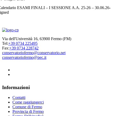
Calendario ESAMI FINALI – I SESSIONE A.A. 25-26 – 30.06.26-
igned
Via dell'Università 16, 63900 Fermo (FM)
Tel:
+39 0734 225495
Fax:
+39 0734 228742
conservatoriofermo@conservatorio.net
conservatoriofermo@pec.it
Informazioni
Contatti
Come raggiungerci
Comune di Fermo
Provincia di Fermo