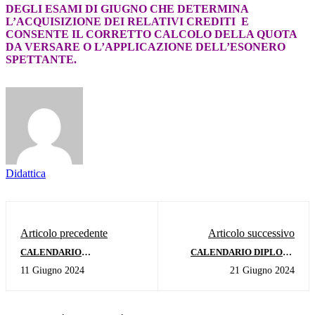
DEGLI ESAMI DI GIUGNO CHE DETERMINA
L’ACQUISIZIONE DEI RELATIVI CREDITI E
CONSENTE IL CORRETTO CALCOLO DELLA QUOTA
DA VERSARE O L’APPLICAZIONE DELL’ESONERO
SPETTANTE.
Didattica
Articolo precedente
Articolo successivo
CALENDARIO
CALENDARIO DIPLOMI
CERTIFICAZIONI CORSI
ACCADEMICI - I SESSIONE
11 Giugno 2024
21 Giugno 2024
PROPEDEUTICI - PRE-
A.A. 2023/2024
ACCADEMICI