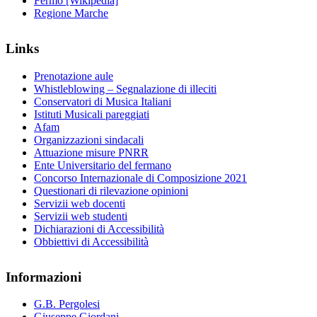
Fermo [Wikipedia]
Regione Marche
Links
Prenotazione aule
Whistleblowing – Segnalazione di illeciti
Conservatori di Musica Italiani
Istituti Musicali pareggiati
Afam
Organizzazioni sindacali
Attuazione misure PNRR
Ente Universitario del fermano
Concorso Internazionale di Composizione 2021
Questionari di rilevazione opinioni
Servizii web docenti
Servizii web studenti
Dichiarazioni di Accessibilità
Obbiettivi di Accessibilità
Informazioni
G.B. Pergolesi
Giuseppe Giordani