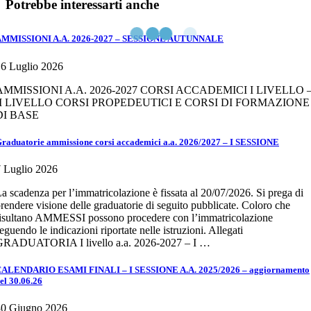
Potrebbe interessarti anche
AMMISSIONI A.A. 2026-2027 – SESSIONE AUTUNNALE
6 Luglio 2026
AMMISSIONI A.A. 2026-2027 CORSI ACCADEMICI I LIVELLO 
II LIVELLO CORSI PROPEDEUTICI E CORSI DI FORMAZIONE
DI BASE
raduatorie ammissione corsi accademici a.a. 2026/2027 – I SESSIONE
 Luglio 2026
a scadenza per l’immatricolazione è fissata al 20/07/2026. Si prega di
rendere visione delle graduatorie di seguito pubblicate. Coloro che
isultano AMMESSI possono procedere con l’immatricolazione
eguendo le indicazioni riportate nelle istruzioni. Allegati
GRADUATORIA I livello a.a. 2026-2027 – I …
ALENDARIO ESAMI FINALI – I SESSIONE A.A. 2025/2026 – aggiornamento
el 30.06.26
30 Giugno 2026