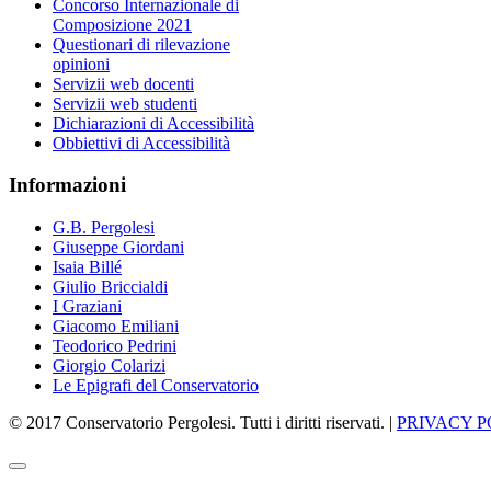
Concorso Internazionale di
Composizione 2021
Questionari di rilevazione
opinioni
Servizii web docenti
Servizii web studenti
Dichiarazioni di Accessibilità
Obbiettivi di Accessibilità
Informazioni
G.B. Pergolesi
Giuseppe Giordani
Isaia Billé
Giulio Briccialdi
I Graziani
Giacomo Emiliani
Teodorico Pedrini
Giorgio Colarizi
Le Epigrafi del Conservatorio
© 2017 Conservatorio Pergolesi. Tutti i diritti riservati. |
PRIVACY P