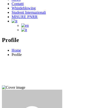
Contatti
Whistleblowing
Studenti Internazionali
MISURE PNRR
Profile
Home
Profile