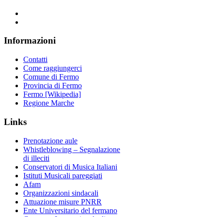
Informazioni
Contatti
Come raggiungerci
Comune di Fermo
Provincia di Fermo
Fermo [Wikipedia]
Regione Marche
Links
Prenotazione aule
Whistleblowing – Segnalazione
di illeciti
Conservatori di Musica Italiani
Istituti Musicali pareggiati
Afam
Organizzazioni sindacali
Attuazione misure PNRR
Ente Universitario del fermano