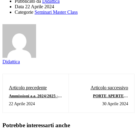
Pubblicato da
Didattica
Data
22 Aprile 2024
Categorie
Seminari Master Class
Didattica
Articolo precedente
Articolo successivo
Ammissioni a.a. 2024/2025 -
PORTE APERTE al
Corsi accademici sessione
Conservatorio di Musica di
22 Aprile 2024
30 Aprile 2024
estiva
Fermo - dal 20 al 25 maggio
2024
Potrebbe interessarti anche