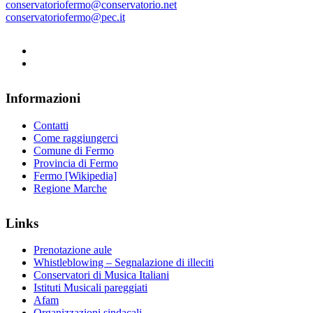
conservatoriofermo@conservatorio.net
conservatoriofermo@pec.it
Informazioni
Contatti
Come raggiungerci
Comune di Fermo
Provincia di Fermo
Fermo [Wikipedia]
Regione Marche
Links
Prenotazione aule
Whistleblowing – Segnalazione di illeciti
Conservatori di Musica Italiani
Istituti Musicali pareggiati
Afam
Organizzazioni sindacali