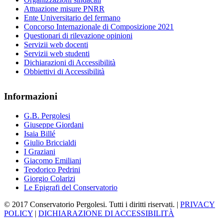
Attuazione misure PNRR
Ente Universitario del fermano
Concorso Internazionale di Composizione 2021
Questionari di rilevazione opinioni
Servizii web docenti
Servizii web studenti
Dichiarazioni di Accessibilità
Obbiettivi di Accessibilità
Informazioni
G.B. Pergolesi
Giuseppe Giordani
Isaia Billé
Giulio Briccialdi
I Graziani
Giacomo Emiliani
Teodorico Pedrini
Giorgio Colarizi
Le Epigrafi del Conservatorio
© 2017 Conservatorio Pergolesi. Tutti i diritti riservati. |
PRIVACY
POLICY
|
DICHIARAZIONE DI ACCESSIBILITÀ