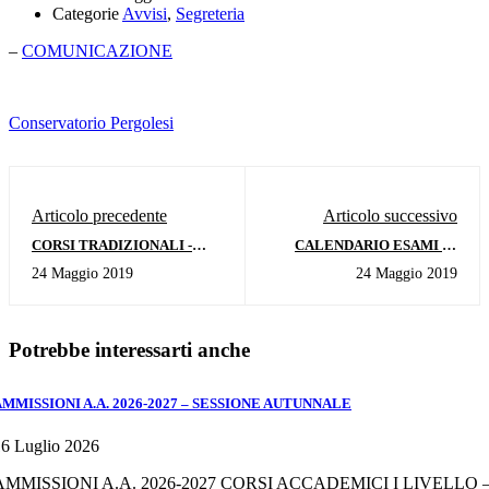
Categorie
Avvisi
,
Segreteria
–
COMUNICAZIONE
Conservatorio Pergolesi
Articolo precedente
Articolo successivo
CORSI TRADIZIONALI -
CALENDARIO ESAMI DI
CALENDARIO ESAMI DI
PROFITTO CORSI
24 Maggio 2019
24 Maggio 2019
LICENZA E COMPIMENTI -
ACCADEMICI - I SESSIONE
SESSIONE ESTIVA
18/19
Potrebbe interessarti anche
AMMISSIONI A.A. 2026-2027 – SESSIONE AUTUNNALE
6 Luglio 2026
AMMISSIONI A.A. 2026-2027 CORSI ACCADEMICI I LIVELLO 