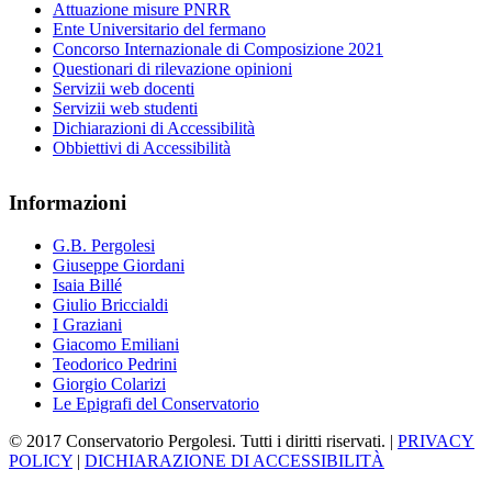
Attuazione misure PNRR
Ente Universitario del fermano
Concorso Internazionale di Composizione 2021
Questionari di rilevazione opinioni
Servizii web docenti
Servizii web studenti
Dichiarazioni di Accessibilità
Obbiettivi di Accessibilità
Informazioni
G.B. Pergolesi
Giuseppe Giordani
Isaia Billé
Giulio Briccialdi
I Graziani
Giacomo Emiliani
Teodorico Pedrini
Giorgio Colarizi
Le Epigrafi del Conservatorio
© 2017 Conservatorio Pergolesi. Tutti i diritti riservati. |
PRIVACY
POLICY
|
DICHIARAZIONE DI ACCESSIBILITÀ