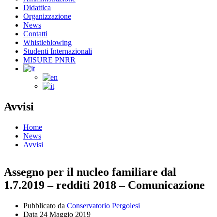
Didattica
Organizzazione
News
Contatti
Whistleblowing
Studenti Internazionali
MISURE PNRR
Avvisi
Home
News
Avvisi
Assegno per il nucleo familiare dal
1.7.2019 – redditi 2018 – Comunicazione
Pubblicato da
Conservatorio Pergolesi
Data
24 Maggio 2019