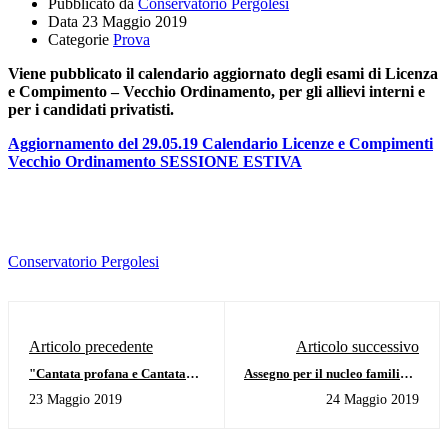
Pubblicato da
Conservatorio Pergolesi
Data
23 Maggio 2019
Categorie
Prova
Viene pubblicato il calendario aggiornato degli esami di Licenza
e Compimento – Vecchio Ordinamento, per gli allievi interni e
per i candidati privatisti.
Aggiornamento del 29.05.19 Calendario Licenze e Compimenti
Vecchio Ordinamento SESSIONE ESTIVA
Conservatorio Pergolesi
Articolo precedente
Articolo successivo
"Cantata profana e Cantata
Assegno per il nucleo familiare
sacra" - Giornate della Musica
dal 1.7.2019 - redditi 2018 -
23 Maggio 2019
24 Maggio 2019
Antica - venerdì 24 maggio
Comunicazione
2019 - ore 18 - Aula Giostra