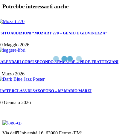
Potrebbe interessarti anche
ESITO AUDIZIONI “MOZART 270 – GENIO E GIOVINEZZA”
20 Maggio 2026
CALENDARI CORSI SECONDO SEMESTRE – PROF. FRATTEGIANI
3 Marzo 2026
MASTERCLASS DI SAXOFONO – M° MARIO MARZI
30 Gennaio 2026
Via dell'Università 16, 63900 Fermo (FM)