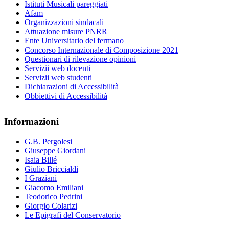
Istituti Musicali pareggiati
Afam
Organizzazioni sindacali
Attuazione misure PNRR
Ente Universitario del fermano
Concorso Internazionale di Composizione 2021
Questionari di rilevazione opinioni
Servizii web docenti
Servizii web studenti
Dichiarazioni di Accessibilità
Obbiettivi di Accessibilità
Informazioni
G.B. Pergolesi
Giuseppe Giordani
Isaia Billé
Giulio Briccialdi
I Graziani
Giacomo Emiliani
Teodorico Pedrini
Giorgio Colarizi
Le Epigrafi del Conservatorio