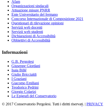
Afam
Organizzazioni sindacali
Attuazione misure PNRR
Ente Universitario del fermano
Concorso Internazionale di Composizione 2021
Questionari di rilevazione opinioni
Servizii web docenti
Servizii web studenti
Dichiarazioni di Accessibilità
Obbiettivi di Accessibilità
Informazioni
G.B. Pergolesi
Giuseppe Giordani
Isaia Billé
Giulio Briccialdi
I Graziani
Giacomo Emiliani
Teodorico Pedrini
Giorgio Colarizi
Le Epigrafi del Conservatorio
© 2017 Conservatorio Pergolesi. Tutti i diritti riservati. |
PRIVACY