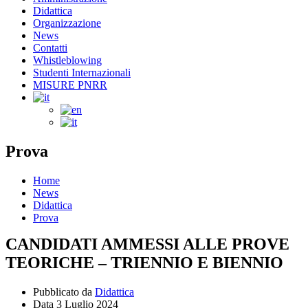
Didattica
Organizzazione
News
Contatti
Whistleblowing
Studenti Internazionali
MISURE PNRR
Prova
Home
News
Didattica
Prova
CANDIDATI AMMESSI ALLE PROVE
TEORICHE – TRIENNIO E BIENNIO
Pubblicato da
Didattica
Data
3 Luglio 2024