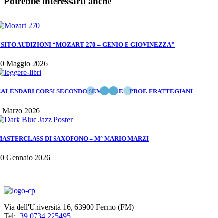
Potrebbe interessarti anche
ESITO AUDIZIONI “MOZART 270 – GENIO E GIOVINEZZA”
20 Maggio 2026
CALENDARI CORSI SECONDO SEMESTRE – PROF. FRATTEGIANI
3 Marzo 2026
MASTERCLASS DI SAXOFONO – M° MARIO MARZI
30 Gennaio 2026
Via dell'Università 16, 63900 Fermo (FM)
Tel:
+39 0734 225495