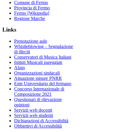
Comune di Fermo
Provincia di Fermo
Fermo [Wikipedia]
Regione Marche
Links
Prenotazione aule
Whistleblowing – Segnalazione
di illeciti
Conservatori di Musica Italiani
Istituti Musicali pareggiati
Afam
Organizzazioni sindacali
Attuazione misure PNRR
Ente Universitario del fermano
Concorso Internazionale di
Composizione 2021
Questionari di rilevazione
opinioni
Servizii web docenti
Servizii web studenti
Dichiarazioni di Accessibilità
Obbiettivi di Accessibilità