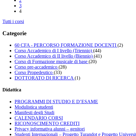
2
3
4
Tutti i corsi
Categorie
60 CFA - PERCORSO FORMAZIONE DOCENTI
(2)
Corso Accademico di I livello (Triennio)
(44)
Corso Accademico di II livello (Biennio)
(41)
Corso di Formazione musicale di base
(20)
Corso pre-accademico
(28)
Corso Propedeutico
(33)
DOTTORATO DI RICERCA
(1)
Didattica
PROGRAMMI DI STUDIO E D’ESAME
Modulistica studenti
Manifesti degli Studi
CALENDARIO CORSI
RICONOSCIMENTO CREDITI
Privacy informativa alunni – genitori
Studenti Internazionali – Progetto Turandot e Progetto Universi