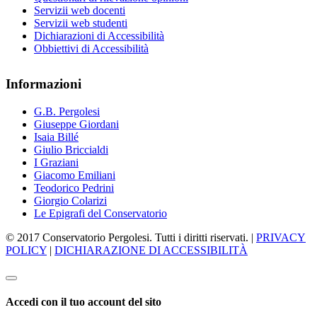
Servizii web docenti
Servizii web studenti
Dichiarazioni di Accessibilità
Obbiettivi di Accessibilità
Informazioni
G.B. Pergolesi
Giuseppe Giordani
Isaia Billé
Giulio Briccialdi
I Graziani
Giacomo Emiliani
Teodorico Pedrini
Giorgio Colarizi
Le Epigrafi del Conservatorio
© 2017 Conservatorio Pergolesi. Tutti i diritti riservati. |
PRIVACY
POLICY
|
DICHIARAZIONE DI ACCESSIBILITÀ
Accedi con il tuo account del sito