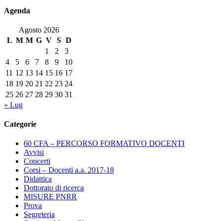
Agenda
Agosto 2026
L
M
M
G
V
S
D
1
2
3
4
5
6
7
8
9
10
11
12
13
14
15
16
17
18
19
20
21
22
23
24
25
26
27
28
29
30
31
« Lug
Categorie
60 CFA – PERCORSO FORMATIVO DOCENTI
Avvisi
Concerti
Corsi – Docenti a.a. 2017-18
Didattica
Dottorato di ricerca
MISURE PNRR
Prova
Segreteria