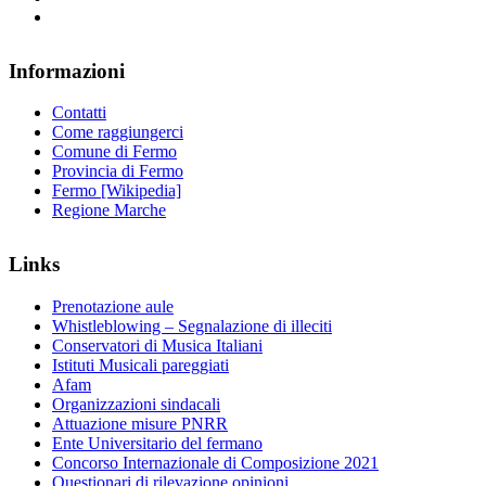
Informazioni
Contatti
Come raggiungerci
Comune di Fermo
Provincia di Fermo
Fermo [Wikipedia]
Regione Marche
Links
Prenotazione aule
Whistleblowing – Segnalazione di illeciti
Conservatori di Musica Italiani
Istituti Musicali pareggiati
Afam
Organizzazioni sindacali
Attuazione misure PNRR
Ente Universitario del fermano
Concorso Internazionale di Composizione 2021
Questionari di rilevazione opinioni