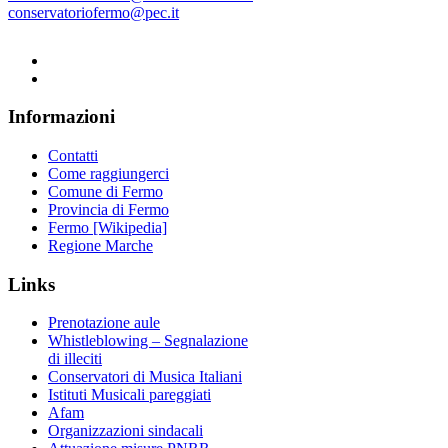
conservatoriofermo@pec.it
Informazioni
Contatti
Come raggiungerci
Comune di Fermo
Provincia di Fermo
Fermo [Wikipedia]
Regione Marche
Links
Prenotazione aule
Whistleblowing – Segnalazione
di illeciti
Conservatori di Musica Italiani
Istituti Musicali pareggiati
Afam
Organizzazioni sindacali