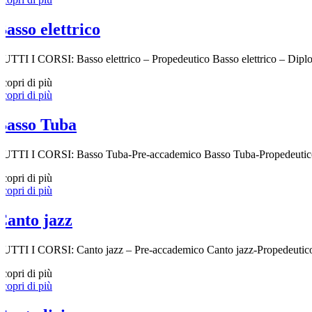
Basso elettrico
TUTTI I CORSI: Basso elettrico – Propedeutico Basso elettrico – Diplom
Scopri di più
Scopri di più
Basso Tuba
TUTTI I CORSI: Basso Tuba-Pre-accademico Basso Tuba-Propedeutico B
Scopri di più
Scopri di più
Canto jazz
TUTTI I CORSI: Canto jazz – Pre-accademico Canto jazz-Propedeutico C
Scopri di più
Scopri di più