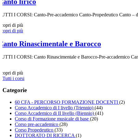
Canto lirico
TUTTI I CORSI: Canto-Pre-accademico Canto-Propedeutico Canto – dip
Scopri di più
Scopri di più
Canto Rinascimentale e Barocco
TUTTI I CORSI: Canto Rinascimentale e Barocco-Pre-accademico Canto 
Scopri di più
Tutti i corsi
Categorie
60 CFA - PERCORSO FORMAZIONE DOCENTI
(2)
Corso Accademico di I livello (Triennio)
(44)
Corso Accademico di II livello (Biennio)
(41)
Corso di Formazione musicale di base
(20)
Corso pre-accademico
(28)
Corso Propedeutico
(33)
DOTTORATO DI RICERCA
(1)