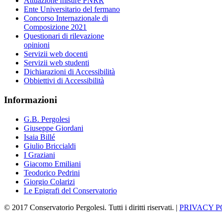
Attuazione misure PNRR
Ente Universitario del fermano
Concorso Internazionale di
Composizione 2021
Questionari di rilevazione
opinioni
Servizii web docenti
Servizii web studenti
Dichiarazioni di Accessibilità
Obbiettivi di Accessibilità
Informazioni
G.B. Pergolesi
Giuseppe Giordani
Isaia Billé
Giulio Briccialdi
I Graziani
Giacomo Emiliani
Teodorico Pedrini
Giorgio Colarizi
Le Epigrafi del Conservatorio
© 2017 Conservatorio Pergolesi. Tutti i diritti riservati. |
PRIVACY P