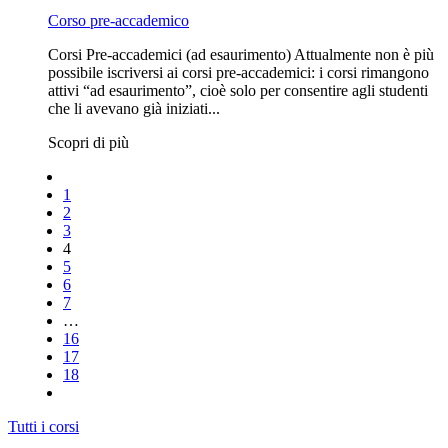
Corso pre-accademico
Corsi Pre-accademici (ad esaurimento) Attualmente non è più
possibile iscriversi ai corsi pre-accademici: i corsi rimangono
attivi “ad esaurimento”, cioè solo per consentire agli studenti
che li avevano già iniziati...
Scopri di più
1
2
3
4
5
6
7
…
16
17
18
Tutti i corsi