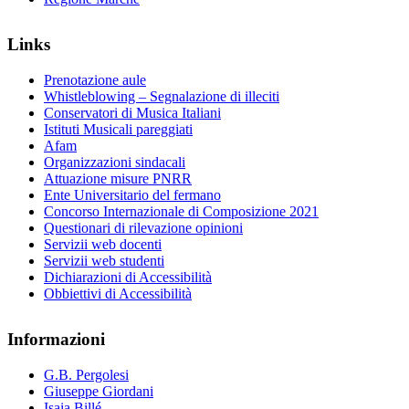
Links
Prenotazione aule
Whistleblowing – Segnalazione di illeciti
Conservatori di Musica Italiani
Istituti Musicali pareggiati
Afam
Organizzazioni sindacali
Attuazione misure PNRR
Ente Universitario del fermano
Concorso Internazionale di Composizione 2021
Questionari di rilevazione opinioni
Servizii web docenti
Servizii web studenti
Dichiarazioni di Accessibilità
Obbiettivi di Accessibilità
Informazioni
G.B. Pergolesi
Giuseppe Giordani
Isaia Billé