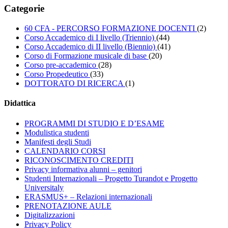
Categorie
60 CFA - PERCORSO FORMAZIONE DOCENTI
(2)
Corso Accademico di I livello (Triennio)
(44)
Corso Accademico di II livello (Biennio)
(41)
Corso di Formazione musicale di base
(20)
Corso pre-accademico
(28)
Corso Propedeutico
(33)
DOTTORATO DI RICERCA
(1)
Didattica
PROGRAMMI DI STUDIO E D’ESAME
Modulistica studenti
Manifesti degli Studi
CALENDARIO CORSI
RICONOSCIMENTO CREDITI
Privacy informativa alunni – genitori
Studenti Internazionali – Progetto Turandot e Progetto
Universitaly
ERASMUS+ – Relazioni internazionali
PRENOTAZIONE AULE
Digitalizzazioni
Privacy Policy