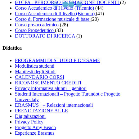
60 CFA - PERCORSO FORMAZIONE DOCENTI
(2)
Corso Accademico di I livello (Triennio)
(44)
Corso Accademico di II livello (Biennio)
(41)
Corso di Formazione musicale di base
(20)
Corso pre-accademico
(28)
Corso Propedeutico
(33)
DOTTORATO DI RICERCA
(1)
Didattica
PROGRAMMI DI STUDIO E D’ESAME
Modulistica studenti
Manifesti degli Studi
CALENDARIO CORSI
RICONOSCIMENTO CREDITI
Privacy informativa alunni – genitori
Studenti Internazionali – Progetto Turandot e Progetto
Universitaly
ERASMUS+ – Relazioni internazionali
PRENOTAZIONE AULE
Digitalizzazioni
Privacy Policy
Progetto Amy Beach
Esperienze Erasmus