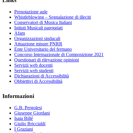
Links
Prenotazione aule
Whistleblowing – Segnalazione di illeciti
Conservatori di Musica Italiani
Istituti Musicali pareggiati
Afam
Organizzazioni sindacali
Attuazione misure PNRR
Ente Universitario del fermano
Concorso Internazionale di Composizione 2021
Questionari di rilevazione opinioni
Servizii web docenti
Servizii web studenti
Dichiarazioni di Accessibilità
Obbiettivi di Accessibilità
Informazioni
G.B. Pergolesi
Giuseppe Giordani
Isaia Billé
Giulio Briccialdi
I Graziani