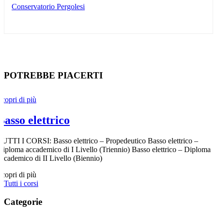
Conservatorio Pergolesi
POTREBBE PIACERTI
Scopri di più
Basso elettrico
TUTTI I CORSI: Basso elettrico – Propedeutico Basso elettrico –
Diploma accademico di I Livello (Triennio) Basso elettrico – Diploma
accademico di II Livello (Biennio)
Scopri di più
Tutti i corsi
Categorie