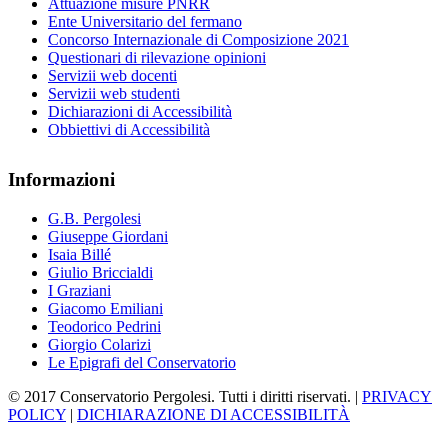
Attuazione misure PNRR
Ente Universitario del fermano
Concorso Internazionale di Composizione 2021
Questionari di rilevazione opinioni
Servizii web docenti
Servizii web studenti
Dichiarazioni di Accessibilità
Obbiettivi di Accessibilità
Informazioni
G.B. Pergolesi
Giuseppe Giordani
Isaia Billé
Giulio Briccialdi
I Graziani
Giacomo Emiliani
Teodorico Pedrini
Giorgio Colarizi
Le Epigrafi del Conservatorio
© 2017 Conservatorio Pergolesi. Tutti i diritti riservati. |
PRIVACY
POLICY
|
DICHIARAZIONE DI ACCESSIBILITÀ