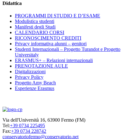
Didattica
PROGRAMMI DI STUDIO E D’ESAME
Modulistica studenti
Manifesti degli Studi
CALENDARIO CORSI
RICONOSCIMENTO CREDITI
Privacy informativa alunni – genitori
Studenti Internazionali – Progetto Turandot e Progetto
Universitaly
ERASMUS+ – Relazioni internazionali
PRENOTAZIONE AULE
Digitalizzazioni
Privacy Policy
Progetto Amy Beach
Esperienze Erasmus
Via dell'Università 16, 63900 Fermo (FM)
Tel:
+39 0734 225495
Fax:
+39 0734 228742
conservatoriofermo@conservatorio.net