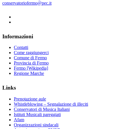
conservatoriofermo@pec.it
Informazioni
Contatti
Come raggiungerci
Comune di Fermo
Provincia di Fermo
Fermo [Wikipedia]
Regione Marche
Links
Prenotazione aule
Whistleblowing – Segnalazione di illeciti
Conservatori di Musica Italiani
Istituti Musicali pareggiati
Afam
Organizzazioni sindacali