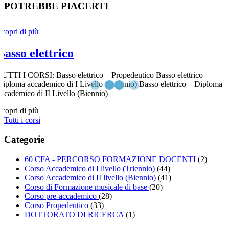
POTREBBE PIACERTI
Scopri di più
Basso elettrico
TUTTI I CORSI: Basso elettrico – Propedeutico Basso elettrico –
Diploma accademico di I Livello (Triennio) Basso elettrico – Diploma
accademico di II Livello (Biennio)
Scopri di più
Tutti i corsi
Categorie
60 CFA - PERCORSO FORMAZIONE DOCENTI
(2)
Corso Accademico di I livello (Triennio)
(44)
Corso Accademico di II livello (Biennio)
(41)
Corso di Formazione musicale di base
(20)
Corso pre-accademico
(28)
Corso Propedeutico
(33)
DOTTORATO DI RICERCA
(1)