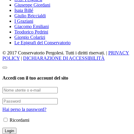
Giuseppe Giordani
Isaia Billé
Giulio Briccialdi
I Graziani
Giacomo Emiliani
Teodorico Pedrini
Giorgio Colarizi
Le Epigrafi del Conservatorio
© 2017 Conservatorio Pergolesi. Tutti i diritti riservati. |
PRIVACY
POLICY
|
DICHIARAZIONE DI ACCESSIBILITÀ
Accedi con il tuo account del sito
Hai perso la password?
Ricordami