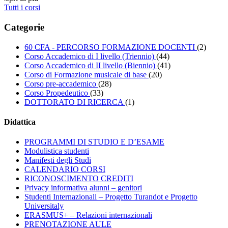
Tutti i corsi
Categorie
60 CFA - PERCORSO FORMAZIONE DOCENTI
(2)
Corso Accademico di I livello (Triennio)
(44)
Corso Accademico di II livello (Biennio)
(41)
Corso di Formazione musicale di base
(20)
Corso pre-accademico
(28)
Corso Propedeutico
(33)
DOTTORATO DI RICERCA
(1)
Didattica
PROGRAMMI DI STUDIO E D’ESAME
Modulistica studenti
Manifesti degli Studi
CALENDARIO CORSI
RICONOSCIMENTO CREDITI
Privacy informativa alunni – genitori
Studenti Internazionali – Progetto Turandot e Progetto
Universitaly
ERASMUS+ – Relazioni internazionali
PRENOTAZIONE AULE