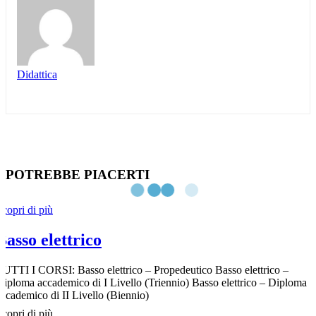
Didattica
POTREBBE PIACERTI
Scopri di più
Basso elettrico
TUTTI I CORSI: Basso elettrico – Propedeutico Basso elettrico –
Diploma accademico di I Livello (Triennio) Basso elettrico – Diploma
accademico di II Livello (Biennio)
Scopri di più