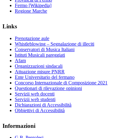
Fermo [Wikipedia]
Regione Marche
Links
Prenotazione aule
Whistleblowing – Segnalazione di illeciti
Conservatori di Musica Italiani
Istituti Musicali pareggiati
Afam
Organizzazioni sindacali
Attuazione misure PNRR
Ente Universitario del fermano
Concorso Internazionale di Composizione 2021
Questionari di rilevazione opinioni
Servizii web docenti
Servizii web studenti
Dichiarazioni di Accessibilità
Obbiettivi di Accessibilità
Informazioni
G.B. Pergolesi