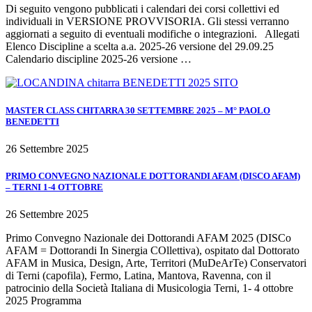
Di seguito vengono pubblicati i calendari dei corsi collettivi ed
individuali in VERSIONE PROVVISORIA. Gli stessi verranno
aggiornati a seguito di eventuali modifiche o integrazioni. Allegati
Elenco Discipline a scelta a.a. 2025-26 versione del 29.09.25
Calendario discipline 2025-26 versione …
MASTER CLASS CHITARRA 30 SETTEMBRE 2025 – M° PAOLO
BENEDETTI
26 Settembre 2025
PRIMO CONVEGNO NAZIONALE DOTTORANDI AFAM (DISCO AFAM)
– TERNI 1-4 OTTOBRE
26 Settembre 2025
Primo Convegno Nazionale dei Dottorandi AFAM 2025 (DISCo
AFAM = Dottorandi In Sinergia COllettiva), ospitato dal Dottorato
AFAM in Musica, Design, Arte, Territori (MuDeArTe) Conservatori
di Terni (capofila), Fermo, Latina, Mantova, Ravenna, con il
patrocinio della Società Italiana di Musicologia Terni, 1- 4 ottobre
2025 Programma