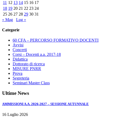
11
12
13
14
15
16
17
DI
18
19
20
21
22
23
24
PORTO
25
26
27
28
29
30
31
S.
« Mag
Lug »
GIORGIO,
ORE
Categorie
21
60 CFA – PERCORSO FORMATIVO DOCENTI
Avvisi
Concerti
Corsi – Docenti a.a. 2017-18
Didattica
Dottorato di ricerca
MISURE PNRR
Prova
Segreteria
Seminari Master Class
Ultime News
AMMISSIONI A.A. 2026-2027 – SESSIONE AUTUNNALE
16 Luglio 2026