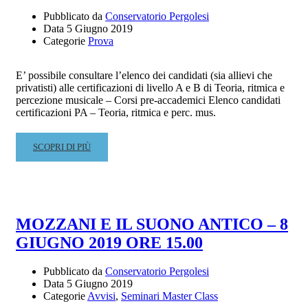
Pubblicato da
Conservatorio Pergolesi
Data
5 Giugno 2019
Categorie
Prova
E’ possibile consultare l’elenco dei candidati (sia allievi che
privatisti) alle certificazioni di livello A e B di Teoria, ritmica e
percezione musicale – Corsi pre-accademici Elenco candidati
certificazioni PA – Teoria, ritmica e perc. mus.
READ
SCOPRI DI PIÙ
MORE
ABOUT
CANDIDATI
CERTIFICAZIONI
DI
MOZZANI E IL SUONO ANTICO – 8
LIVELLO
GIUGNO 2019 ORE 15.00
–
TEORIA,
RITMICA
Pubblicato da
Conservatorio Pergolesi
Data
5 Giugno 2019
E
Categorie
Avvisi
,
Seminari Master Class
PERCEZIONE