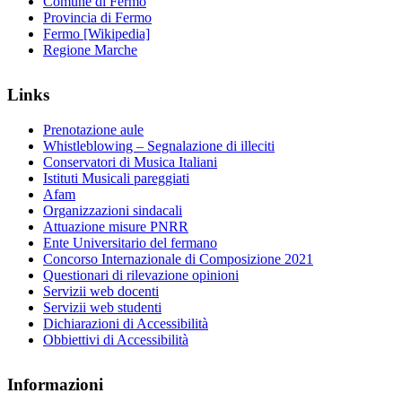
Comune di Fermo
Provincia di Fermo
Fermo [Wikipedia]
Regione Marche
Links
Prenotazione aule
Whistleblowing – Segnalazione di illeciti
Conservatori di Musica Italiani
Istituti Musicali pareggiati
Afam
Organizzazioni sindacali
Attuazione misure PNRR
Ente Universitario del fermano
Concorso Internazionale di Composizione 2021
Questionari di rilevazione opinioni
Servizii web docenti
Servizii web studenti
Dichiarazioni di Accessibilità
Obbiettivi di Accessibilità
Informazioni