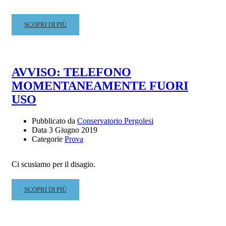
MUSICALE
READ
SCOPRI DI PIÙ
MORE
ABOUT
MOZZANI
E
AVVISO: TELEFONO
IL
MOMENTANEAMENTE FUORI
SUONO
ANTICO
USO
–
8
Pubblicato da
Conservatorio Pergolesi
GIUGNO
Data
3 Giugno 2019
2019
Categorie
Prova
ORE
15.00
Ci scusiamo per il disagio.
READ
SCOPRI DI PIÙ
MORE
ABOUT
AVVISO: