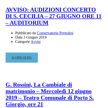
TELEFONO
MOMENTANEAMENTE
AVVISO: AUDIZIONI CONCERTO
FUORI
DI S. CECILIA – 27 GIUGNO ORE 11
USO
– AUDITORIUM
Pubblicato da
Conservatorio Pergolesi
Data
3 Giugno 2019
Categorie
Avvisi
READ
SCOPRI DI PIÙ
MORE
ABOUT
AVVISO:
AUDIZIONI
CONCERTO
G. Rossini, La Cambiale di
DI
matrimonio – Mercoledì 12 giugno
S.
CECILIA
2019 – Teatro Comunale di Porto S.
–
Giorgio, ore 21
27