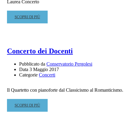
10,15
Laurea Concerto
–
CHIESA
READ
SCOPRI DI PIÙ
DI
MORE
SAN
ABOUT
ZENONE
LODE
E
RESURREZIONE
Concerto dei Docenti
Pubblicato da
Conservatorio Pergolesi
Data
3 Maggio 2017
Categorie
Concerti
Il Quartetto con pianoforte dal Classicismo al Romanticismo.
READ
SCOPRI DI PIÙ
MORE
ABOUT
CONCERTO
DEI
DOCENTI