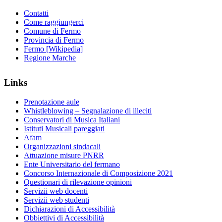
Contatti
Come raggiungerci
Comune di Fermo
Provincia di Fermo
Fermo [Wikipedia]
Regione Marche
Links
Prenotazione aule
Whistleblowing – Segnalazione di illeciti
Conservatori di Musica Italiani
Istituti Musicali pareggiati
Afam
Organizzazioni sindacali
Attuazione misure PNRR
Ente Universitario del fermano
Concorso Internazionale di Composizione 2021
Questionari di rilevazione opinioni
Servizii web docenti
Servizii web studenti
Dichiarazioni di Accessibilità
Obbiettivi di Accessibilità