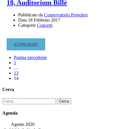
18, Auditorium Billè
BERTO
–
MERCOLEDÌ
Pubblicato da
Conservatorio Pergolesi
5
Data
18 Febbraio 2017
Categorie
Concerti
APRILE
2017
–
ORE
READ
SCOPRI DI PIÙ
18
MORE
–
ABOUT
Pagina precedente
AUDITORIUM
RECITAL
1
–
…
MUSICHE
13
14
DI:
CHOPIN,
Cerca
KAR?
OWICZ,
Ricerca
SZELUTO,
per:
ROSATO
Agenda
–
ALEKSANDRA
Agosto 2026
KAMI?