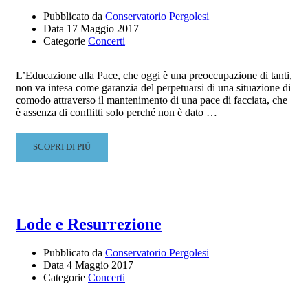
Pubblicato da
Conservatorio Pergolesi
Data
17 Maggio 2017
Categorie
Concerti
L’Educazione alla Pace, che oggi è una preoccupazione di tanti,
non va intesa come garanzia del perpetuarsi di una situazione di
comodo attraverso il mantenimento di una pace di facciata, che
è assenza di conflitti solo perché non è dato …
READ
SCOPRI DI PIÙ
MORE
ABOUT
“I
DIRITTI
DEI
Lode e Resurrezione
BAMBINI”
–
Pubblicato da
Conservatorio Pergolesi
GIOVEDÌ
Data
4 Maggio 2017
18
Categorie
Concerti
MAGGIO
ORE