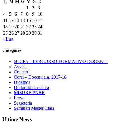
L
M
M
G
V
S
D
SKA
(SOPRANO),
1
2
3
FABRIZIO
4
5
6
7
8
9
10
VITI
11
12
13
14
15
16
17
(PIANOFORTE)
18
19
20
21
22
23
24
–
25
26
27
28
29
30
31
GIOVEDÌ
« Lug
23
FEBBRAIO,
Categorie
ORE
18,
60 CFA – PERCORSO FORMATIVO DOCENTI
AUDITORIUM
Avvisi
BILLÈ
Concerti
Corsi – Docenti a.a. 2017-18
Didattica
Dottorato di ricerca
MISURE PNRR
Prova
Segreteria
Seminari Master Class
Ultime News