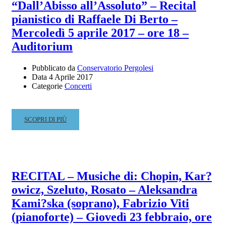
“Dall’Abisso all’Assoluto” – Recital
pianistico di Raffaele Di Berto –
Mercoledì 5 aprile 2017 – ore 18 –
Auditorium
Pubblicato da
Conservatorio Pergolesi
Data
4 Aprile 2017
Categorie
Concerti
READ
SCOPRI DI PIÙ
MORE
ABOUT
“DALL’ABISSO
ALL’ASSOLUTO”
–
RECITAL – Musiche di: Chopin, Kar?
RECITAL
owicz, Szeluto, Rosato – Aleksandra
PIANISTICO
DI
Kami?ska (soprano), Fabrizio Viti
RAFFAELE
(pianoforte) – Giovedì 23 febbraio, ore
DI