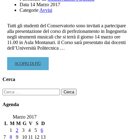
Data
14 Marzo 2017
Categorie
Avvisi
Tutti gli studenti del Conservatorio sono invitati a partecipare
alla presentazione del corso di perfezionamento in Ingegneria
negli strumenti musicali che si terrà il giorno 14 marzo ore
11.00 in Aula Montanari. il Corso sarà presentato dai docenti
dell’Università Politecnica …
READ
SCOPRI DI PIÙ
MORE
ABOUT
Cerca
CORSO
DI
Ricerca
PERFEZIONAMENTO
per:
IN
Agenda
INGEGNERIA
NEGLI
Marzo 2017
STRUMENTI
L
M
M
G
V
S
D
MUSICALI
1
2
3
4
5
6
7
8
9
10
11
12
13