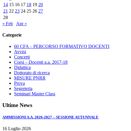
14
15
16
17
18
19
20
21
22
23
24
25
26
27
28
« Feb
Apr »
Categorie
60 CFA – PERCORSO FORMATIVO DOCENTI
Avvisi
Concerti
Corsi – Docenti a.a. 2017-18
Didattica
Dottorato di ricerca
MISURE PNRR
Prova
Segreteria
Seminari Master Class
Ultime News
AMMISSIONI A.A. 2026-2027 – SESSIONE AUTUNNALE
16 Luglio 2026