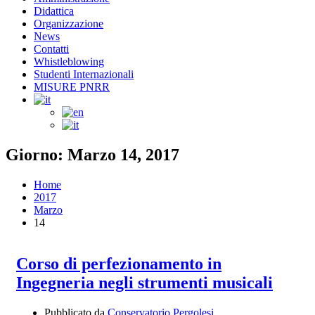
Didattica
Organizzazione
News
Contatti
Whistleblowing
Studenti Internazionali
MISURE PNRR
Giorno: Marzo 14, 2017
Home
2017
Marzo
14
Corso di perfezionamento in
Ingegneria negli strumenti musicali
Pubblicato da
Conservatorio Pergolesi