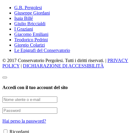
G.B. Pergolesi
Giuseppe Giordani
Isaia Billé
Giulio Briccialdi
I Graziani
Giacomo Emiliani
Teodorico Pedrini
Giorgio Colarizi
Le Epigrafi del Conservatorio
© 2017 Conservatorio Pergolesi. Tutti i diritti riservati. |
PRIVACY
POLICY
|
DICHIARAZIONE DI ACCESSIBILITÀ
Accedi con il tuo account del sito
Hai perso la password?
Ricordami