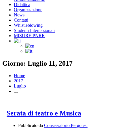
Didattica
Organizzazione
News
Contatti
Whistleblowing
Studenti Internazionali
MISURE PNRR
Giorno: Luglio 11, 2017
Home
2017
Luglio
11
Serata di teatro e Musica
Pubblicato da
Conservatorio Pergolesi