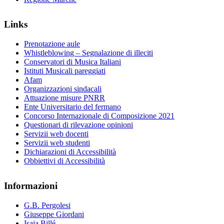
Links
Prenotazione aule
Whistleblowing – Segnalazione di illeciti
Conservatori di Musica Italiani
Istituti Musicali pareggiati
Afam
Organizzazioni sindacali
Attuazione misure PNRR
Ente Universitario del fermano
Concorso Internazionale di Composizione 2021
Questionari di rilevazione opinioni
Servizii web docenti
Servizii web studenti
Dichiarazioni di Accessibilità
Obbiettivi di Accessibilità
Informazioni
G.B. Pergolesi
Giuseppe Giordani
Isaia Billé