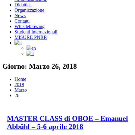
Didattica
Organizzazione
News
Contatti
Whistleblowing
Studenti Internazionali
MISURE PNRR
Giorno: Marzo 26, 2018
Home
2018
Marzo
26
MASTER CLASS di OBOE – Emanuel
Abbühl – 5-6 aprile 2018