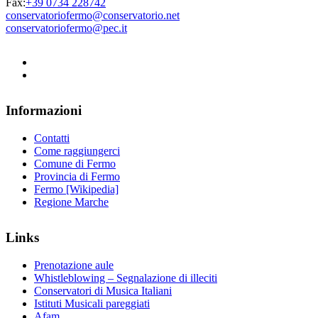
Fax:
+39 0734 228742
conservatoriofermo@conservatorio.net
conservatoriofermo@pec.it
Informazioni
Contatti
Come raggiungerci
Comune di Fermo
Provincia di Fermo
Fermo [Wikipedia]
Regione Marche
Links
Prenotazione aule
Whistleblowing – Segnalazione di illeciti
Conservatori di Musica Italiani
Istituti Musicali pareggiati
Afam