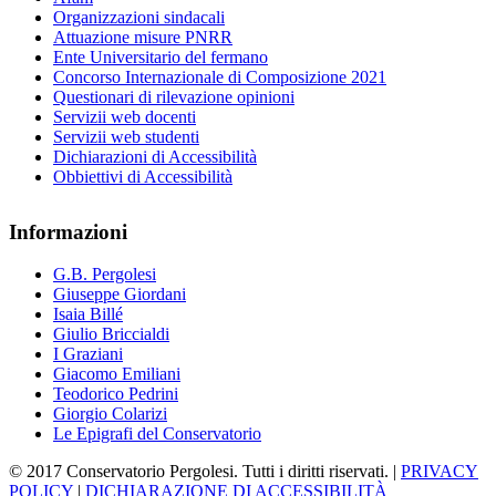
Organizzazioni sindacali
Attuazione misure PNRR
Ente Universitario del fermano
Concorso Internazionale di Composizione 2021
Questionari di rilevazione opinioni
Servizii web docenti
Servizii web studenti
Dichiarazioni di Accessibilità
Obbiettivi di Accessibilità
Informazioni
G.B. Pergolesi
Giuseppe Giordani
Isaia Billé
Giulio Briccialdi
I Graziani
Giacomo Emiliani
Teodorico Pedrini
Giorgio Colarizi
Le Epigrafi del Conservatorio
© 2017 Conservatorio Pergolesi. Tutti i diritti riservati. |
PRIVACY
POLICY
|
DICHIARAZIONE DI ACCESSIBILITÀ