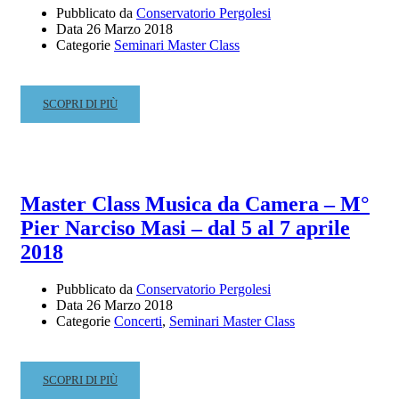
Pubblicato da
Conservatorio Pergolesi
Data
26 Marzo 2018
Categorie
Seminari Master Class
READ
SCOPRI DI PIÙ
MORE
ABOUT
MASTER
CLASS
DI
Master Class Musica da Camera – M°
OBOE
Pier Narciso Masi – dal 5 al 7 aprile
–
EMANUEL
2018
ABBÜHL
–
Pubblicato da
Conservatorio Pergolesi
5-
Data
26 Marzo 2018
6
Categorie
Concerti
,
Seminari Master Class
APRILE
2018
READ
SCOPRI DI PIÙ
MORE