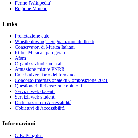
Fermo [Wikipedia]
Regione Marche
Links
Prenotazione aule
Whistleblowing – Segnalazione di illeciti
Conservatori di Musica Italiani
Istituti Musicali pareggiati
Afam
Organizzazioni sindacali
Attuazione misure PNRR
Ente Universitario del fermano
Concorso Internazionale di Composizione 2021
Questionari di rilevazione opinioni
Servizii web docenti
Servizii web studenti
Dichiarazioni di Accessibilità
Obbiettivi di Accessibilità
Informazioni
G.B. Pergolesi