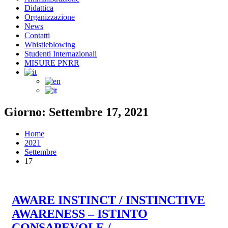
Didattica
Organizzazione
News
Contatti
Whistleblowing
Studenti Internazionali
MISURE PNRR
Giorno: Settembre 17, 2021
Home
2021
Settembre
17
AWARE INSTINCT / INSTINCTIVE
AWARENESS – ISTINTO
CONSAPEVOLE /