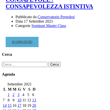
CONSAPEVOLEZZA ISTINTIVA
Pubblicato da
Conservatorio Pergolesi
Data
17 Settembre 2021
Categorie
Seminari Master Class
READ
SCOPRI DI PIÙ
MORE
ABOUT
Cerca
AWARE
INSTINCT
Ricerca
/
per:
INSTINCTIVE
Agenda
AWARENESS
–
Settembre 2021
ISTINTO
L
M
M
G
V
S
D
CONSAPEVOLE
1
2
3
4
5
6
/
7
8
9
10
11
12
13
CONSAPEVOLEZZA
14
15
16
17
18
19
20
ISTINTIVA