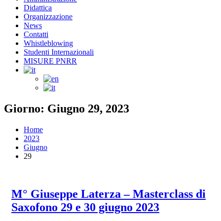
Didattica
Organizzazione
News
Contatti
Whistleblowing
Studenti Internazionali
MISURE PNRR
Giorno: Giugno 29, 2023
Home
2023
Giugno
29
M° Giuseppe Laterza – Masterclass di
Saxofono 29 e 30 giugno 2023