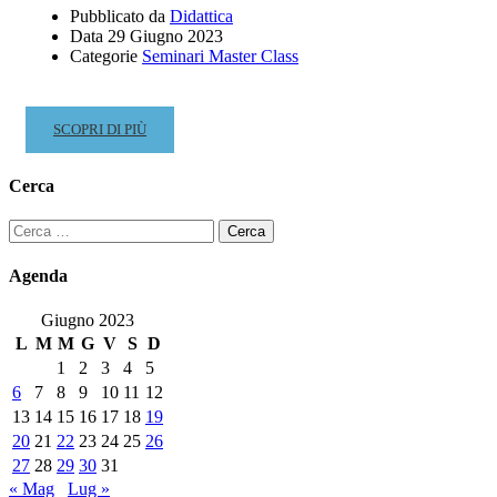
Pubblicato da
Didattica
Data
29 Giugno 2023
Categorie
Seminari Master Class
READ
SCOPRI DI PIÙ
MORE
ABOUT
Cerca
M°
GIUSEPPE
Ricerca
LATERZA
per:
–
Agenda
MASTERCLASS
DI
Giugno 2023
SAXOFONO
L
M
M
G
V
S
D
29
1
2
3
4
5
E
6
7
8
9
10
11
12
30
13
14
15
16
17
18
19
GIUGNO
2023
20
21
22
23
24
25
26
27
28
29
30
31
« Mag
Lug »