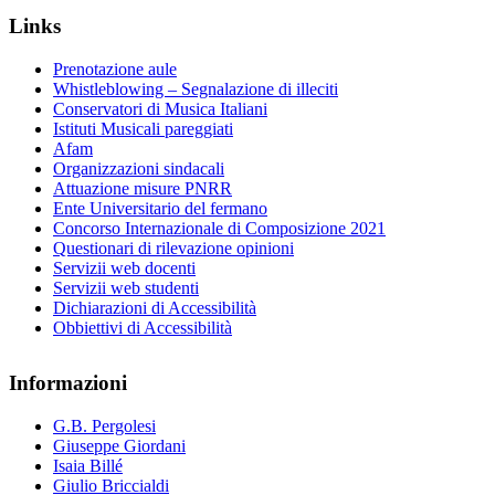
Links
Prenotazione aule
Whistleblowing – Segnalazione di illeciti
Conservatori di Musica Italiani
Istituti Musicali pareggiati
Afam
Organizzazioni sindacali
Attuazione misure PNRR
Ente Universitario del fermano
Concorso Internazionale di Composizione 2021
Questionari di rilevazione opinioni
Servizii web docenti
Servizii web studenti
Dichiarazioni di Accessibilità
Obbiettivi di Accessibilità
Informazioni
G.B. Pergolesi
Giuseppe Giordani
Isaia Billé
Giulio Briccialdi