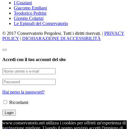
I Graziani
Giacomo Emiliani
Teodorico Pedrini
Giorgio Colarizi
Le Epigrafi del Conservatorio
© 2017 Conservatorio Pergolesi. Tutti i diritti riservati. |
PRIVACY
POLICY
|
DICHIARAZIONE DI ACCESSIBILITÀ
Accedi con il tuo account del sito
Hai perso la password?
Ricordami
www.conservatorio.net utilizza i cookies per offrirti un'esperienza di
navigazione migliore. Usando il nostro servizio accetti l'impiego di