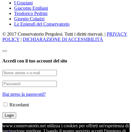
I Graziani
Giacomo Emiliani
Teodorico Pedrini
Giorgio Colarizi
Le Epigrafi del Conservatorio
© 2017 Conservatorio Pergolesi. Tutti i diritti riservati. |
PRIVACY
POLICY
|
DICHIARAZIONE DI ACCESSIBILITÀ
Accedi con il tuo account del sito
Hai perso la password?
Ricordami
www.conservatorio.net utilizza i cookies per offrirti un'esperienza di
navigazione migliore. Usando il nostro servizio accetti l'impiego di