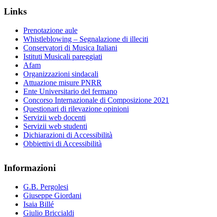
Links
Prenotazione aule
Whistleblowing – Segnalazione di illeciti
Conservatori di Musica Italiani
Istituti Musicali pareggiati
Afam
Organizzazioni sindacali
Attuazione misure PNRR
Ente Universitario del fermano
Concorso Internazionale di Composizione 2021
Questionari di rilevazione opinioni
Servizii web docenti
Servizii web studenti
Dichiarazioni di Accessibilità
Obbiettivi di Accessibilità
Informazioni
G.B. Pergolesi
Giuseppe Giordani
Isaia Billé
Giulio Briccialdi