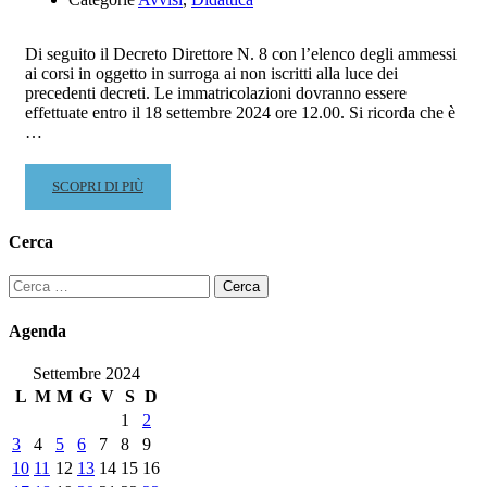
E
PROPEDEUTICI
Di seguito il Decreto Direttore N. 8 con l’elenco degli ammessi
ai corsi in oggetto in surroga ai non iscritti alla luce dei
precedenti decreti. Le immatricolazioni dovranno essere
effettuate entro il 18 settembre 2024 ore 12.00. Si ricorda che è
…
READ
SCOPRI DI PIÙ
MORE
ABOUT
Cerca
60
CFA
Ricerca
–
per:
DECRETO
Agenda
DIRETTORE
N.
Settembre 2024
8
L
M
M
G
V
S
D
AMMISSIONE
1
2
CANDIDATI
3
4
5
6
7
8
9
10
11
12
13
14
15
16