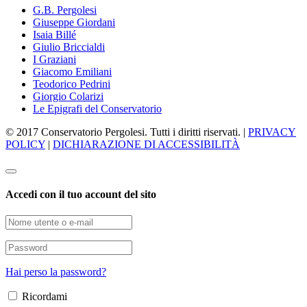
G.B. Pergolesi
Giuseppe Giordani
Isaia Billé
Giulio Briccialdi
I Graziani
Giacomo Emiliani
Teodorico Pedrini
Giorgio Colarizi
Le Epigrafi del Conservatorio
© 2017 Conservatorio Pergolesi. Tutti i diritti riservati. |
PRIVACY
POLICY
|
DICHIARAZIONE DI ACCESSIBILITÀ
Accedi con il tuo account del sito
Hai perso la password?
Ricordami