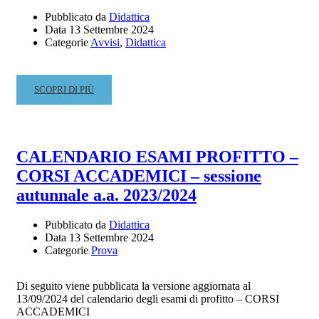
Pubblicato da
Didattica
Data
13 Settembre 2024
Categorie
Avvisi
,
Didattica
READ
SCOPRI DI PIÙ
MORE
ABOUT
CALENDARIO
CERTIFICAZIONI
CALENDARIO ESAMI PROFITTO –
E
CORSI ACCADEMICI – sessione
PASSAGGI
–
autunnale a.a. 2023/2024
CORSI
PROPEDEUTICI
Pubblicato da
Didattica
Data
13 Settembre 2024
Categorie
Prova
Di seguito viene pubblicata la versione aggiornata al
13/09/2024 del calendario degli esami di profitto – CORSI
ACCADEMICI