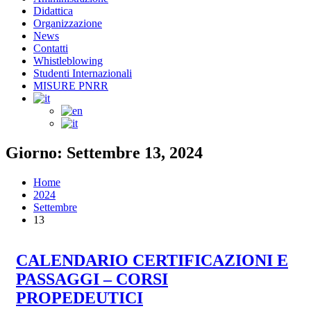
Didattica
Organizzazione
News
Contatti
Whistleblowing
Studenti Internazionali
MISURE PNRR
Giorno: Settembre 13, 2024
Home
2024
Settembre
13
CALENDARIO CERTIFICAZIONI E
PASSAGGI – CORSI
PROPEDEUTICI