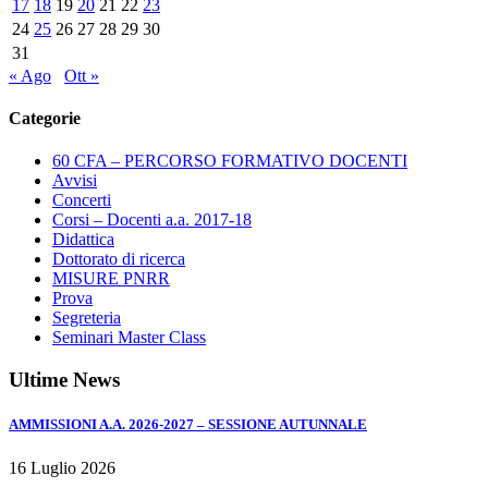
17
18
19
20
21
22
23
24
25
26
27
28
29
30
31
« Ago
Ott »
Categorie
60 CFA – PERCORSO FORMATIVO DOCENTI
Avvisi
Concerti
Corsi – Docenti a.a. 2017-18
Didattica
Dottorato di ricerca
MISURE PNRR
Prova
Segreteria
Seminari Master Class
Ultime News
AMMISSIONI A.A. 2026-2027 – SESSIONE AUTUNNALE
16 Luglio 2026