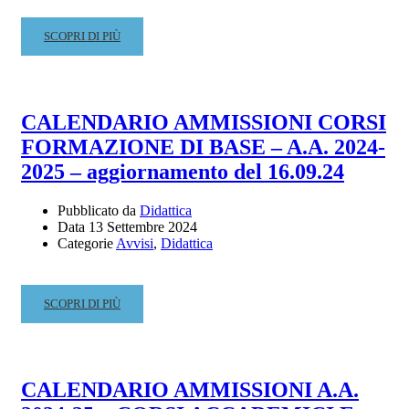
READ
SCOPRI DI PIÙ
MORE
ABOUT
CALENDARIO
ESAMI
CALENDARIO AMMISSIONI CORSI
PROFITTO
FORMAZIONE DI BASE – A.A. 2024-
–
CORSI
2025 – aggiornamento del 16.09.24
ACCADEMICI
–
Pubblicato da
Didattica
SESSIONE
Data
13 Settembre 2024
AUTUNNALE
Categorie
Avvisi
,
Didattica
A.A.
2023/2024
READ
SCOPRI DI PIÙ
MORE
ABOUT
CALENDARIO
AMMISSIONI
CALENDARIO AMMISSIONI A.A.
CORSI