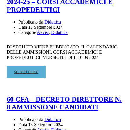
2024-25 – CORSI ACCADEMICI E
FORMAZIONE
DI
PROPEDEUTICI
BASE
–
Pubblicato da
Didattica
A.A.
Data
13 Settembre 2024
2024-
Categorie
Avvisi
,
Didattica
2025
–
DI SEGUITO VIENE PUBBLICATO IL CALENDARIO
AGGIORNAMENTO
DELLE AMMISSIONI, CORSI ACCADEMICI E
DEL
PROPEDEUTICI, VERSIONE DEL 16.09.2024
16.09.24
READ
SCOPRI DI PIÙ
MORE
ABOUT
CALENDARIO
AMMISSIONI
60 CFA – DECRETO DIRETTORE N.
A.A.
8 AMMISSIONE CANDIDATI
2024-
25
–
Pubblicato da
Didattica
CORSI
Data
13 Settembre 2024
Categorie
Avvisi
,
Didattica
ACCADEMICI